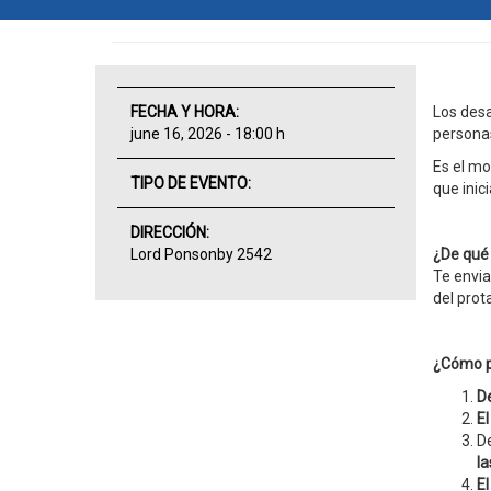
FECHA Y HORA:
Los desa
june 16, 2026 - 18:00 h
persona
Es el mo
TIPO DE EVENTO:
que inic
DIRECCIÓN:
Lord Ponsonby 2542
¿De qué 
Te envia
del prot
¿Cómo p
De
El
De
la
El