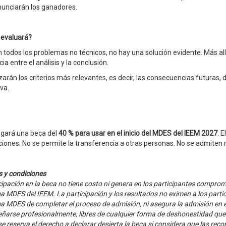
unciarán los ganadores.
 evaluará?
todos los problemas no técnicos, no hay una solución evidente. Más al
ia entre el análisis y la conclusión.
zarán los criterios más relevantes, es decir, las consecuencias futuras, 
va.
egará una beca del
40 % para usar en el inicio del MDES del IEEM
2027
. 
ciones. No se permite la transferencia a otras personas. No se admiten 
 y condiciones
cipación en la beca no tiene costo ni genera en los participantes comprom
 MDES del IEEM. La participación y los resultados no eximen a los partic
 MDES de completar el proceso de admisión, ni asegura la admisión en e
arse profesionalmente, libres de cualquier forma de deshonestidad que
se reserva el derecho a declarar desierta la beca si considera que las r