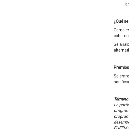
an
¿Qué se
Como en 
coherenc
Se anali
alternati
Premios
Se entr
bonifica
Términos
La parti
programa
programa
desempeñ
El IEEM 