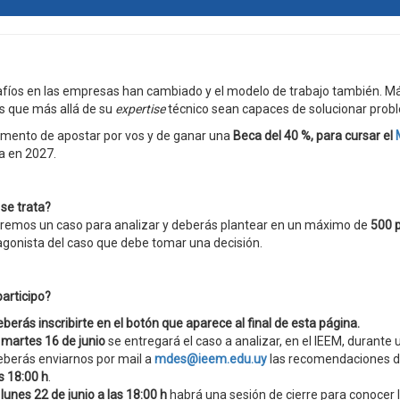
fíos en las empresas han cambiado y el modelo de trabajo también. Más
s que más allá de su
expertise
técnico sean capaces de solucionar prob
mento de apostar por vos y de ganar una
Beca del 40 %, para cursar el
ia en 2027.
se trata?
remos un caso para analizar y deberás plantear en un máximo de
500 
agonista del caso que debe tomar una decisión.
articipo?
berás inscribirte en el botón que aparece al final de esta página.
 martes 16 de junio
se entregará el caso a analizar, en el IEEM, durante 
berás enviarnos por mail a
mdes@ieem.edu.uy
las recomendaciones de
s 18:00
h
.
 lunes 22 de junio
a las 18:00 h
habrá una sesión de cierre para conocer l