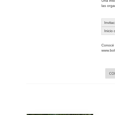
Una inst
las orga
Invita
Inicio
Conocé m
www.bol
CO