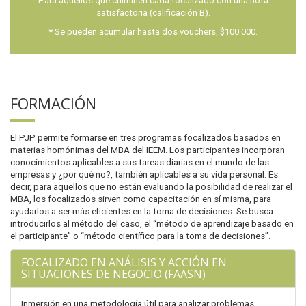
Para aquellos que culminen cada focalizado con una nota
satisfactoria (calificación B).
* Se pueden acumular hasta dos vouchers, $100.000.
FORMACIÓN
El PJP permite formarse en tres programas focalizados basados en
materias homónimas del MBA del IEEM. Los participantes incorporan
conocimientos aplicables a sus tareas diarias en el mundo de las
empresas y ¿por qué no?, también aplicables a su vida personal. Es
decir, para aquellos que no están evaluando la posibilidad de realizar el
MBA, los focalizados sirven como capacitación en sí misma, para
ayudarlos a ser más eficientes en la toma de decisiones. Se busca
introducirlos al método del caso, el “método de aprendizaje basado en
el participante” o “método científico para la toma de decisiones”.
FOCALIZADO EN ANÁLISIS Y ACCIÓN EN
SITUACIONES DE NEGOCIO (FAASN)
Inmersión en una metodología útil para analizar problemas