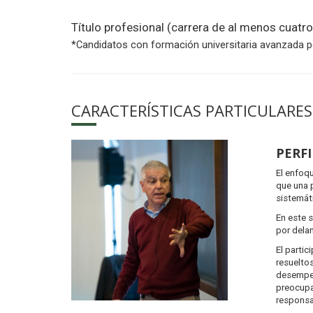
Título profesional (carrera de al menos cuat
*Candidatos con formación universitaria avanzada p
CARACTERÍSTICAS PARTICULARES
PERFI
El enfoq
que una 
sistemát
En este 
por delan
El partic
resueltos
desempeñ
preocupa
responsa