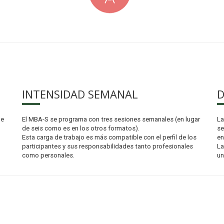
INTENSIDAD SEMANAL
D
ue
El MBA-S se programa con tres sesiones semanales (en lugar
La
de seis como es en los otros formatos).
se
Esta carga de trabajo es más compatible con el perfil de los
en
participantes y sus responsabilidades tanto profesionales
La
como personales.
un