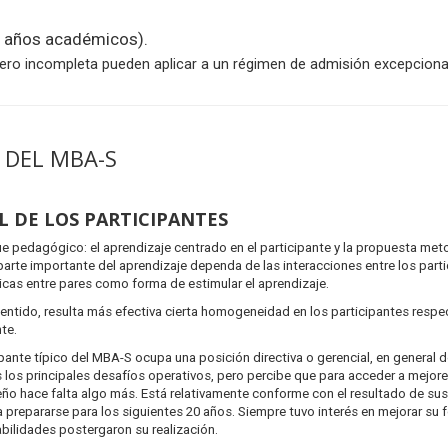
ro años académicos).
ero incompleta pueden aplicar a un régimen de admisión excepcional
 DEL MBA-S
L DE LOS PARTICIPANTES
ue pedagógico: el aprendizaje centrado en el participante y la propuesta me
parte importante del aprendizaje dependa de las interacciones entre los par
icas entre pares como forma de estimular el aprendizaje.
sentido, resulta más efectiva cierta homogeneidad en los participantes respe
te.
ipante típico del MBA-S ocupa una posición directiva o gerencial, en general 
 los principales desafíos operativos, pero percibe que para acceder a mejor
o hace falta algo más. Está relativamente conforme con el resultado de sus p
 prepararse para los siguientes 20 años. Siempre tuvo interés en mejorar s
bilidades postergaron su realización.