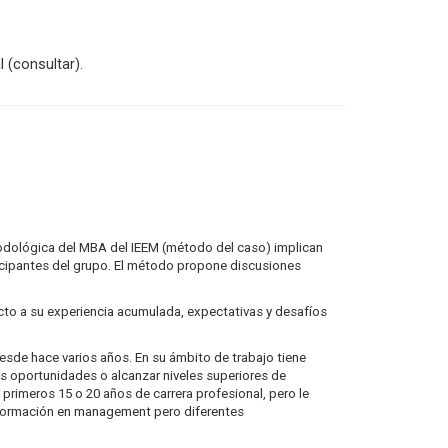
 (consultar).
todológica del MBA del IEEM (método del caso) implican
ticipantes del grupo. El método propone discusiones
cto a su experiencia acumulada, expectativas y desafíos
desde hace varios años. En su ámbito de trabajo tiene
es oportunidades o alcanzar niveles superiores de
rimeros 15 o 20 años de carrera profesional, pero le
u formación en management pero diferentes