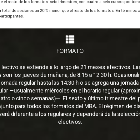
 el resto de los formatos: seis trimestres, con cuatro a seis cursos por trim
 total de sesiones un 20 % menor que el resto de los formatos. En términos 
articipantes.
FORMATO
o lectivo se extiende a lo largo de 21 meses efectivos. La
s son los jueves de mañana, de 8:15 a 12:30 h. Ocasiona
jornada regular hasta las 14:30 h o se agrega una jornada
gular —usualmente miércoles en el horario regular (apro
atro o cinco semanas)—. El sexto y último trimestre del
njunto para todos los formatos del MBA. El régimen de día
erá diferente a los regulares y dependerá de la selecci
electivos.