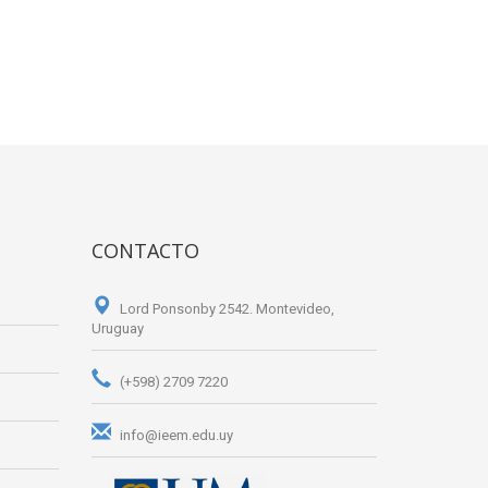
CONTACTO
Lord Ponsonby 2542. Montevideo,
Uruguay
(+598) 2709 7220
info@ieem.edu.uy