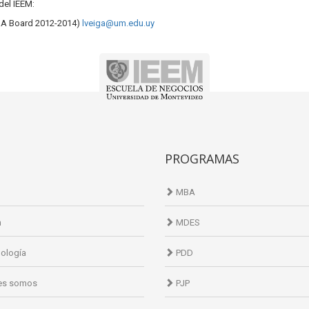
del IEEM:
RA Board 2012-2014)
lveiga@um.edu.uy
PROGRAMAS
MBA
n
MDES
ología
PDD
es somos
PJP