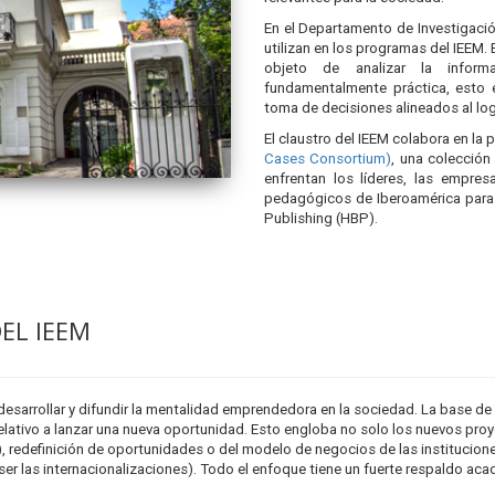
En el Departamento de Investigació
utilizan en los programas del IEEM. 
objeto de analizar la infor
fundamentalmente práctica, esto e
toma de decisiones alineados al log
El claustro del IEEM colabora en l
Cases Consortium)
, una colecció
enfrentan los líderes, las empre
pedagógicos de Iberoamérica para 
Publishing (HBP).
EL IEEM
sarrollar y difundir la mentalidad emprendedora en la sociedad. La base de 
elativo a lanzar una nueva oportunidad. Esto engloba no solo los nuevos pro
redefinición de oportunidades o del modelo de negocios de las institucion
las internacionalizaciones). Todo el enfoque tiene un fuerte respaldo académ