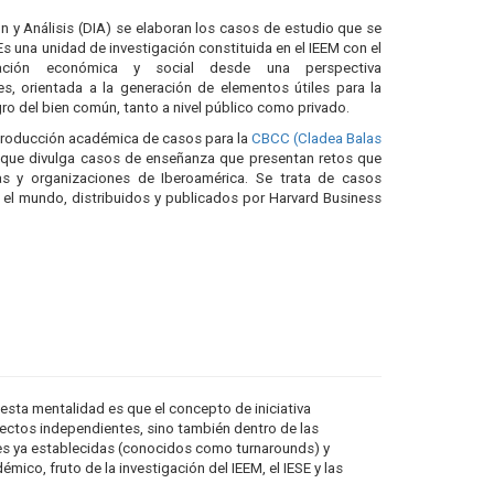
n y Análisis (DIA) se elaboran los casos de estudio que se
Es una unidad de investigación constituida en el IEEM con el
mación económica y social desde una perspectiva
s, orientada a la generación de elementos útiles para la
ro del bien común, tanto a nivel público como privado.
a producción académica de casos para la
CBCC (Cladea Balas
n que divulga casos de enseñanza que presentan retos que
sas y organizaciones de Iberoamérica. Se trata de casos
el mundo, distribuidos y publicados por Harvard Business
esta mentalidad es que el concepto de iniciativa
yectos independientes, sino también dentro de las
es ya establecidas (conocidos como turnarounds) y
ico, fruto de la investigación del IEEM, el IESE y las