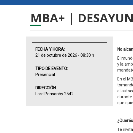
MBA+ | DESAYU
FECHA Y HORA:
No alca
21 de octubre de 2026 - 08:30 h
El mundo
y la amb
TIPO DE EVENTO:
mandator
Presencial
En el MB
tomando 
DIRECCIÓN:
el autoc
Lord Ponsonby 2542
durante 
que quie
¿Querés 
Te invit