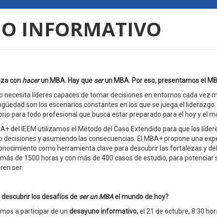
NO INFORMATIVO
nza con
hacer
un MBA. Hay que
ser
un MBA. Por eso, presentamos el M
 necesita líderes capaces de tomar decisiones en entornos cada vez más
igüedad son los escenarios constantes en los que se juega el liderazgo.
io para todo profesional que busca estar preparado para el hoy y el 
A+ del IEEM utilizamos el Método del Caso Extendido para que los líderes
decisiones y asumiendo las consecuencias. El MBA+ propone una experi
onocimiento como herramienta clave para descubrir las fortalezas y deb
más de 1500 horas y con más de 400 casos de estudio, para potenciar su
ren ser.
descubrir los desafíos de
ser un MBA
el mundo de hoy?
amos a participar de un
desayuno informativo,
el 21 de octubre, 8:30 hor