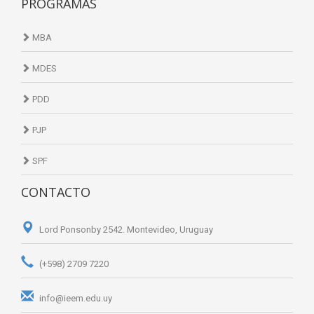
PROGRAMAS
MBA
MDES
PDD
PJP
SPF
CONTACTO
Lord Ponsonby 2542. Montevideo, Uruguay
(+598) 2709 7220
info@ieem.edu.uy