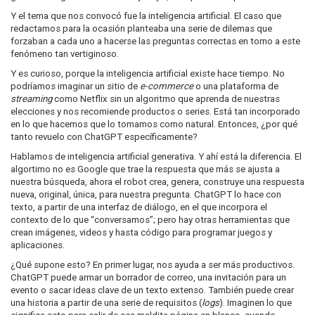
Y el tema que nos convocó fue la inteligencia artificial. El caso que
redactamos para la ocasión planteaba una serie de dilemas que
forzaban a cada uno a hacerse las preguntas correctas en torno a este
fenómeno tan vertiginoso.
Y es curioso, porque la inteligencia artificial existe hace tiempo. No
podríamos imaginar un sitio de
e-commerce
o una plataforma de
streaming
como Netflix sin un algoritmo que aprenda de nuestras
elecciones y nos recomiende productos o series. Está tan incorporado
en lo que hacemos que lo tomamos como natural. Entonces, ¿por qué
tanto revuelo con ChatGPT específicamente?
Hablamos de inteligencia artificial generativa. Y ahí está la diferencia. El
algortimo no es Google que trae la respuesta que más se ajusta a
nuestra búsqueda, ahora el robot crea, genera, construye una respuesta
nueva, original, única, para nuestra pregunta. ChatGPT lo hace con
texto, a partir de una interfaz de diálogo, en el que incorpora el
contexto de lo que “conversamos”; pero hay otras herramientas que
crean imágenes, videos y hasta código para programar juegos y
aplicaciones.
¿Qué supone esto? En primer lugar, nos ayuda a ser más productivos.
ChatGPT puede armar un borrador de correo, una invitación para un
evento o sacar ideas clave de un texto extenso. También puede crear
una historia a partir de una serie de requisitos (
logs
). Imaginen lo que