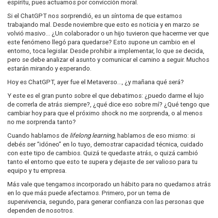
espíritu, pues actuamos por convicción moral.
Si el ChatGPT nos sorprendió, es un síntoma de que estamos
trabajando mal. Desde noviembre que esto es noticia y en marzo se
volvió masivo… ¿Un colaborador o un hijo tuvieron que hacerme ver que
este fenómeno llegó para quedarse? Esto supone un cambio en el
entorno, toca legislar. Desde prohibir a implementar, lo que se decida,
pero se debe analizar el asunto y comunicar el camino a seguir. Muchos
estarán mirando y esperando.
Hoy es ChatGPT, ayer fue el Metaverso…, ¿y mañana qué será?
Y este es el gran punto sobre el que debatimos: ¿puedo darme el lujo
de correrla de atrás siempre?, ¿qué dice eso sobre mí? ¿Qué tengo que
cambiar hoy para que el próximo shock no me sorprenda, o al menos
no me sorprenda tanto?
Cuando hablamos de
lifelong learning
, hablamos de eso mismo: si
debés ser “idóneo” en lo tuyo, demostrar capacidad técnica, cuidado
con este tipo de cambios. Quizá te quedaste atrás, o quizá cambió
tanto el entorno que esto te supera y dejaste de ser valioso para tu
equipo y tu empresa.
Más vale que tengamos incorporado un hábito para no quedarnos atrás
en lo que más puede afectarnos. Primero, por un tema de
supervivencia, segundo, para generar confianza con las personas que
dependen de nosotros.