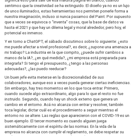
significa esto para salir de esa maldita página en blanco, cuando
sentimos que la creatividad se ha extinguido. El diseño ya no es un lujo
de unos iluminados, estas herramientas nos permiten ponerle forma a
nuestra imaginación, incluso si nunca pasamos del Paint. Por supuesto
que a veces se equivoca o “inventa” cosas, que la base de datos va
hasta el 2021 y que hay un dilema legal y moral alrededor, pero hoy, el
potencial es inmenso.
Y en torno a ChatGPT, el sábado discutimos sobre lo siguiente: ¿esto
me puede afectar a nivel profesional?, es decir, ¿supone una amenaza a
mi trabajo? La industria en la que compito, ¿puede sufrir cambios a
manos de la IA?, ¿en qué medida?, ¿mi empresa está preparada para
integrarla? Si tengo el presupuesto, ¿tengo a las personas
adecuadas?, ¿las puedo reeducar?
Un buen jefe evita meterse en la discrecionalidad de sus
colaboradores, aunque eso a veces pueda generar ciertas ineficiencias.
Sin embargo, hay tres momentos en los que toca entrar. Primero,
cuando sucede algo extraordinario, algo para lo que el resto no fue
instruido. Segundo, cuando hay un shock externo que genera un
cambio en el entorno. Acá no alcanza con entrar y resolver, también
toca legislar, dictar cuál es el procedimiento a seguir mientras el
entorno no se altere. Las reglas que aparecieron con el COVID-19 es un
buen ejemplo. El tercer momento es cuando alguien juega
sistemáticamente con el espíritu de las normas. En la vida de la
empresa no alcanza con cumplir el reglamento, se debe respetar su