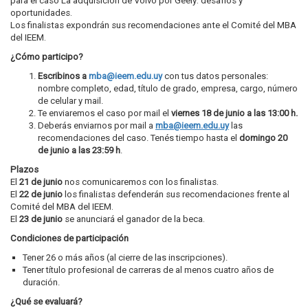
para el caso La adquisición de Volvo por Geely: desafíos y
oportunidades.
Los finalistas expondrán sus recomendaciones ante el Comité del MBA
del IEEM.
¿Cómo participo?
Escribinos a
mba@ieem.edu.uy
con tus datos personales:
nombre completo, edad, título de grado, empresa, cargo, número
de celular y mail.
Te enviaremos el caso por mail el
viernes 18 de junio a las 13:00 h.
Deberás enviarnos por mail a
mba@ieem.edu.uy
las
recomendaciones del caso. Tenés tiempo hasta el
domingo 20
de junio a las 23:59
h
.
Plazos
El
21
de junio
nos comunicaremos con los finalistas.
El
22
de junio
los finalistas defenderán sus recomendaciones frente al
Comité del MBA del IEEM.
El
23
de junio
se anunciará el ganador de la beca.
Condiciones de participación
Tener 26 o más años (al cierre de las inscripciones).
Tener título profesional de carreras de al menos cuatro años de
duración.
¿Qué se evaluará?