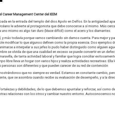
del Career Management Center del IEEM
ada en la entrada del templo del dios Apolo en Delfos. En la antigüedad ap
 Océano le advierte al protagonista que debe conocerse a sí mismo. Más cerca 
uno mismo es algo tan duro (léase difícil) como el acero y los diamantes.
l, y más todavía porque vamos cambiando sin darnos cuenta. Para mejor y p
e modificar lo que algunos definen como la propia esencia. Dos ejemplos de 
animarse a interpelar a sus jefes lo pudo haber distinguido como alguien ague
mbre se olvida de que una cualidad en exceso se puede convertir en un defect
maravilla, de tanta actividad laboral y familiar que logra conciliar exitosamen
po libre lleva un hogar con varios hijos y realiza actividades recreativas. Ell
s personas son diferentes y que pueden carecer de su red de contención
 mostrándonos que no siempre es verdad. Estamos en constante cambio, p
nte, que se asombra cuando recibe su evaluación de desempeño, y a la direc
rtalezas y debilidades, de lo que debemos apuntalar y reforzar, así como d
estras relaciones con los otros y cambiar nuestro entorno. Autoconocernos 