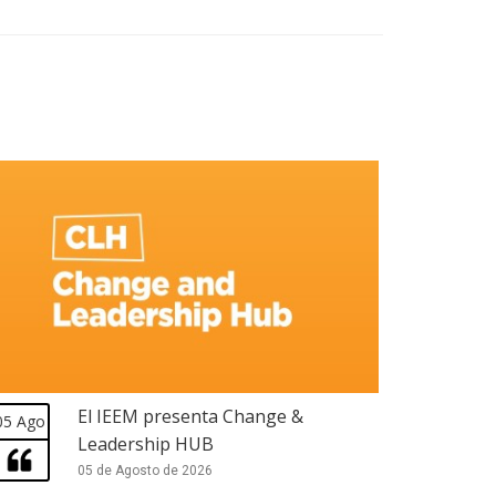
El IEEM presenta Change &
05 Ago
Leadership HUB
05 de Agosto de 2026