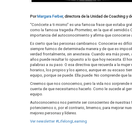
Por
Margara Ferber
, directora de la Unidad de Coaching y 
“Conócete a ti mismo” es una famosa frase que estaba grab
como la famosa tragedia
Prometeo
, en la que el semidiós
importancia del autoconocimiento y afirma que conocerse a 
Es cierto que las personas cambiamos. Conocerse es difíci
siempre fuimos de determinada manera y de que es imposibl
verdad frontalmente, sin anestesia. Cuando era más joven, 
años puede resultar lo opuesto a lo que hoy necesita. El ho
palabras a su paso. O esa directiva que recuerda a la mujer 
horarios, los propios y los ajenos, aunque en su escaso tiem
equipo, porque se puede. Ella puede. No comprende que la
Creemos que nos conocemos, pero la vida nos sorprende
cuenta de que necesitamos hacerlo. Como le sucede al gere
equipo.
Autoconocernos nos permite ser conscientes de nuestras fo
potenciemos o, por el contrario, limemos, para mejorar nu
mejores personas y líderes.
Ver newsletter #LifelongLearning