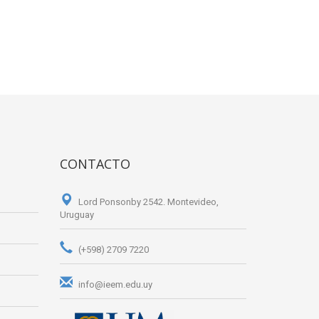
CONTACTO
Lord Ponsonby 2542. Montevideo,
Uruguay
(+598) 2709 7220
info@ieem.edu.uy