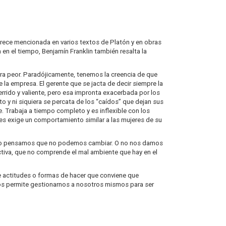
arece mencionada en varios textos de Platón y en obras
en el tiempo, Benjamín Franklin también resalta la
ara peor. Paradójicamente
,
tenemos la creencia de que
la empresa. El gerente que se jacta de decir siempre la
rrido y valiente, pero esa impronta exacerbada por los
o y ni siquiera se percata de los “caídos” que dejan sus
te. Trabaja a tiempo completo y es inflexible con los
a les exige un comportamiento similar a las mujeres de su
ero pensamos que no podemos cambiar. O no nos damos
tiva, que no comprende el mal ambiente que hay en el
e actitudes o formas de hacer que conviene que
nos permite gestionarnos a nosotros mismos para ser