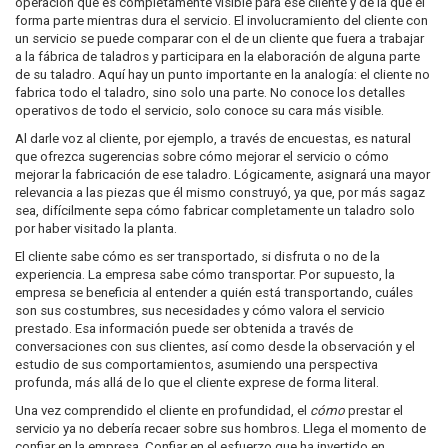
operación que es completamente visible para ese cliente y de la que él
forma parte mientras dura el servicio. El involucramiento del cliente con
un servicio se puede comparar con el de un cliente que fuera a trabajar
a la fábrica de taladros y participara en la elaboración de alguna parte
de su taladro. Aquí hay un punto importante en la analogía: el cliente no
fabrica todo el taladro, sino solo una parte. No conoce los detalles
operativos de todo el servicio, solo conoce su cara más visible.
Al darle voz al cliente, por ejemplo, a través de encuestas, es natural
que ofrezca sugerencias sobre cómo mejorar el servicio o cómo
mejorar la fabricación de ese taladro. Lógicamente, asignará una mayor
relevancia a las piezas que él mismo construyó, ya que, por más sagaz
sea, difícilmente sepa cómo fabricar completamente un taladro solo
por haber visitado la planta.
El cliente sabe cómo es ser transportado, si disfruta o no de la
experiencia. La empresa sabe cómo transportar. Por supuesto, la
empresa se beneficia al entender a quién está transportando, cuáles
son sus costumbres, sus necesidades y cómo valora el servicio
prestado. Esa información puede ser obtenida a través de
conversaciones con sus clientes, así como desde la observación y el
estudio de sus comportamientos, asumiendo una perspectiva
profunda, más allá de lo que el cliente exprese de forma literal.
Una vez comprendido el cliente en profundidad, el
cómo
prestar el
servicio ya no debería recaer sobre sus hombros. Llega el momento de
confiar en la empresa. Confiar en el esfuerzo que ha invertido en