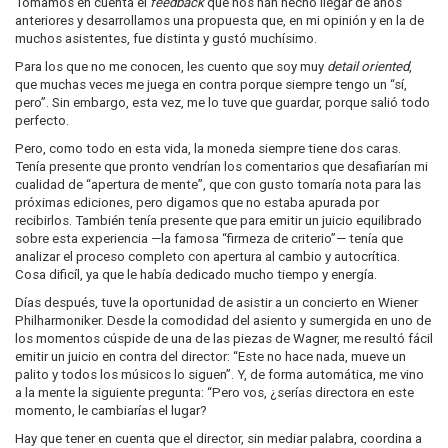
Tomamos en cuenta el
feedback
que nos han hecho llegar de años
anteriores y desarrollamos una propuesta que, en mi opinión y en la de
muchos asistentes, fue distinta y gustó muchísimo.
Para los que no me conocen, les cuento que soy muy
detail oriented
,
que muchas veces me juega en contra porque siempre tengo un “sí,
pero”. Sin embargo, esta vez, me lo tuve que guardar, porque salió todo
perfecto.
Pero, como todo en esta vida, la moneda siempre tiene dos caras.
Tenía presente que pronto vendrían los comentarios que desafiarían mi
cualidad de “apertura de mente”, que con gusto tomaría nota para las
próximas ediciones, pero digamos que no estaba apurada por
recibirlos. También tenía presente que para emitir un juicio equilibrado
sobre esta experiencia —la famosa “firmeza de criterio”— tenía que
analizar el proceso completo con apertura al cambio y autocrítica.
Cosa dificíl, ya que le había dedicado mucho tiempo y energía.
Días después, tuve la oportunidad de asistir a un concierto en Wiener
Philharmoniker. Desde la comodidad del asiento y sumergida en uno de
los momentos cúspide de una de las piezas de Wagner, me resultó fácil
emitir un juicio en contra del director: “Este no hace nada, mueve un
palito y todos los músicos lo siguen”. Y, de forma automática, me vino
a la mente la siguiente pregunta: “Pero vos, ¿serías directora en este
momento, le cambiarías el lugar?
Hay que tener en cuenta que el director, sin mediar palabra, coordina a