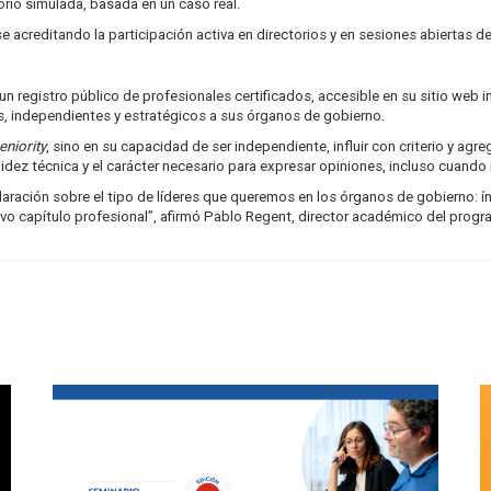
orio simulada, basada en un caso real.
rse acreditando la participación activa en directorios y en sesiones abiertas
 registro público de profesionales certificados, accesible en su sitio web in
s, independientes y estratégicos a sus órganos de gobierno.
eniority
, sino en su capacidad de ser independiente, influir con criterio y agr
olidez técnica y el carácter necesario para expresar opiniones, incluso cuan
ración sobre el tipo de líderes que queremos en los órganos de gobierno: ín
o capítulo profesional”, afirmó Pablo Regent, director académico del progr