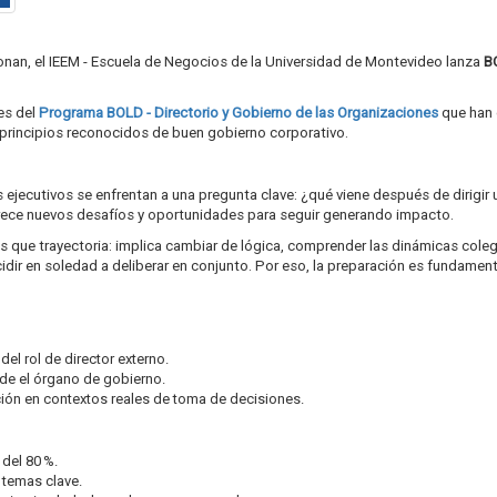
ionan, el IEEM - Escuela de Negocios de la Universidad de Montevideo lanza
B
tes del
Programa BOLD - Directorio y Gobierno de las Organizaciones
que han 
a principios reconocidos de buen gobierno corporativo.
ejecutivos se enfrentan a una pregunta clave: ¿qué viene después de dirigir 
ofrece nuevos desafíos y oportunidades para seguir generando impacto.
s que trayectoria: implica cambiar de lógica, comprender las dinámicas cole
cidir en soledad a deliberar en conjunto. Por eso, la preparación es fundament
del rol de director externo.
sde el órgano de gobierno.
ación en contextos reales de toma de decisiones.
del 80 %.
 temas clave.