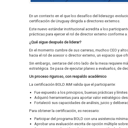
En un contexto en el que los desafíos del liderazgo evoluc
certificación de Uruguay dirigida a directores externos.
Este nuevo estándar institucional acredita a los participan
prácticas para ejercer el rol de director externo conforme 
¿Qué sigue después de liderar?
En el momento cumbre de sus carreras, muchos CEO y altos 
hacia el rol de asesor o director externo, un espacio que 
Sin embargo, sentarse del otro lado de la mesa requiere má
estratégica. Se pasa de ejecutar planes a evaluarlos, de de
Un proceso riguroso, con respaldo académico
La certificación BOLD AIM valida que el participante:
Fue expuesto a los principios, buenas prácticas y límites 
Adquirió herramientas para aportar valor estratégico de
Fortaleció sus capacidades de análisis, juicio y deliber
Para obtener la certificación, es necesario:
Participar del programa BOLD con una asistencia mínima 
Aprobar una evaluación escrita de opción múltiple sobre