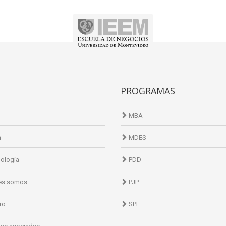
PROGRAMAS
MBA
n
MDES
ología
PDD
es somos
PJP
ro
SPF