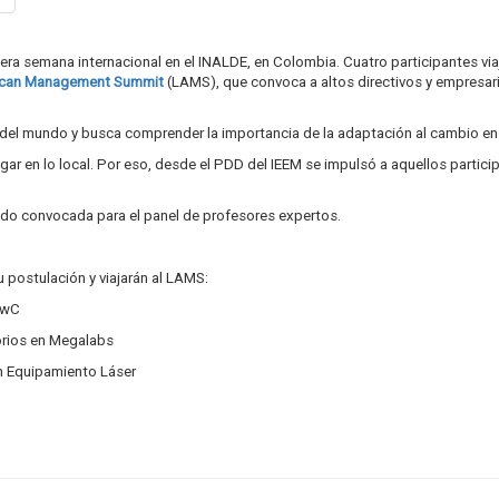
era semana internacional en el INALDE, en Colombia. Cuatro participantes viaj
ican Management Summit
(LAMS), que convoca a altos directivos y empresar
el mundo y busca comprender la importancia de la adaptación al cambio en 
ar en lo local. Por eso, desde el PDD del IEEM se impulsó a aquellos partici
do convocada para el panel de profesores expertos.
u postulación y viajarán al LAMS:
 PwC
orios en Megalabs
en Equipamiento Láser