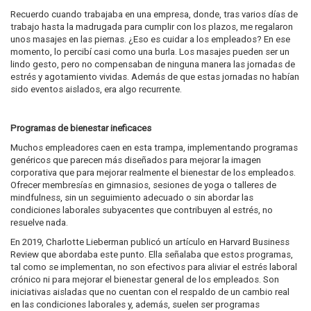
Recuerdo cuando trabajaba en una empresa, donde, tras varios días de
trabajo hasta la madrugada para cumplir con los plazos, me regalaron
unos masajes en las piernas. ¿Eso es cuidar a los empleados? En ese
momento, lo percibí casi como una burla. Los masajes pueden ser un
lindo gesto, pero no compensaban de ninguna manera las jornadas de
estrés y agotamiento vividas. Además de que estas jornadas no habían
sido eventos aislados, era algo recurrente.
Programas de bienestar ineficaces
Muchos empleadores caen en esta trampa, implementando programas
genéricos que parecen más diseñados para mejorar la imagen
corporativa que para mejorar realmente el bienestar de los empleados.
Ofrecer membresías en gimnasios, sesiones de yoga o talleres de
mindfulness, sin un seguimiento adecuado o sin abordar las
condiciones laborales subyacentes que contribuyen al estrés, no
resuelve nada.
En 2019, Charlotte Lieberman publicó un artículo en Harvard Business
Review que abordaba este punto. Ella señalaba que estos programas,
tal como se implementan, no son efectivos para aliviar el estrés laboral
crónico ni para mejorar el bienestar general de los empleados. Son
iniciativas aisladas que no cuentan con el respaldo de un cambio real
en las condiciones laborales y, además, suelen ser programas