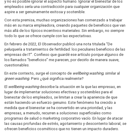
y no es posible ignorar el aspecto humano. Ignorar el bienestar de los
empleados sería una contradicción para cualquier organización que
aspire a ser genuinamente exitosa y sostenible.
Con esta premisa, muchas organizaciones han comenzado a trabajar
más en su marca empleadora, creando paquetes de beneficios que van
más allá de los típicos incentivos materiales. Sin embargo, no siempre
todo lo que se ofrece cumple con las expectativas.
En febrero de 2022, El Observador publicó una nota titulada “De
peluquería a tratamientos de fertilidad: los peculiares beneficios de las
empresas de IT”. Confieso que guardé ese artículo porque algunos de
los llamados “beneficios” me parecen, por decirlo de manera suave,
cuestionables.
En este contexto, surge el concepto de
wellbeing washing,
similar al
green washing.
Pero ¿qué significa realmente?
El
wellbeing washing
describe la situación en la que las empresas, en
lugar de implementar soluciones efectivas y sostenibles para el
bienestar de los empleados, se limitan a crear la apariencia de que
están haciendo un esfuerzo genuino. Este fenómeno ha crecido a
medida que el bienestar se ha convertido en una prioridad, y las
empresas, a menudo, recurren a soluciones superficiales como
programas de salud o marketing corporativo vacío. En lugar de atacar
las causas profundas de estrés, agotamiento y descontento laboral, se
ofrecen beneficios cosméticos que no tienen un impacto duradero.