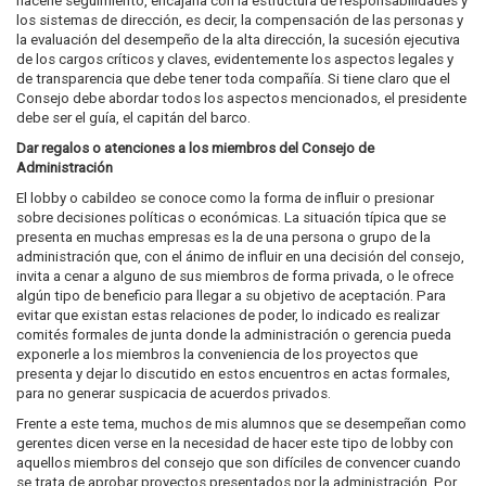
hacerle seguimiento, encajarla con la estructura de responsabilidades y
los sistemas de dirección, es decir, la compensación de las personas y
la evaluación del desempeño de la alta dirección, la sucesión ejecutiva
de los cargos críticos y claves, evidentemente los aspectos legales y
de transparencia que debe tener toda compañía. Si tiene claro que el
Consejo debe abordar todos los aspectos mencionados, el presidente
debe ser el guía, el capitán del barco.
Dar regalos o atenciones a los miembros del Consejo de
Administración
El lobby o cabildeo se conoce como la forma de influir o presionar
sobre decisiones políticas o económicas. La situación típica que se
presenta en muchas empresas es la de una persona o grupo de la
administración que, con el ánimo de influir en una decisión del consejo,
invita a cenar a alguno de sus miembros de forma privada, o le ofrece
algún tipo de beneficio para llegar a su objetivo de aceptación. Para
evitar que existan estas relaciones de poder, lo indicado es realizar
comités formales de junta donde la administración o gerencia pueda
exponerle a los miembros la conveniencia de los proyectos que
presenta y dejar lo discutido en estos encuentros en actas formales,
para no generar suspicacia de acuerdos privados.
Frente a este tema, muchos de mis alumnos que se desempeñan como
gerentes dicen verse en la necesidad de hacer este tipo de lobby con
aquellos miembros del consejo que son difíciles de convencer cuando
se trata de aprobar proyectos presentados por la administración. Por