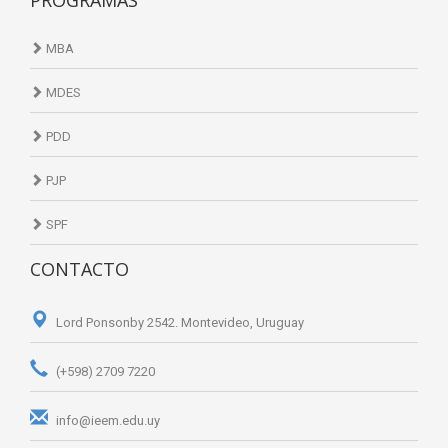
MBA
MDES
PDD
PJP
SPF
CONTACTO
Lord Ponsonby 2542. Montevideo, Uruguay
(+598) 2709 7220
info@ieem.edu.uy