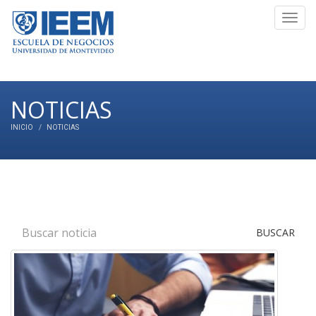
Toggl
navig
NOTICIAS
INICIO
NOTICIAS
BUSCAR