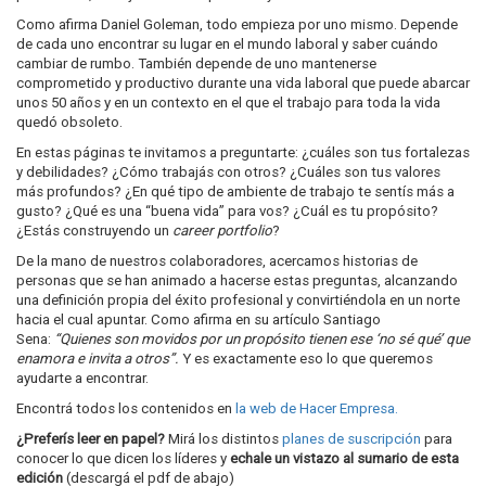
Como afirma Daniel Goleman, todo empieza por uno mismo. Depende
de cada uno encontrar su lugar en el mundo laboral y saber cuándo
cambiar de rumbo. También depende de uno mantenerse
comprometido y productivo durante una vida laboral que puede abarcar
unos 50 años y en un contexto en el que el trabajo para toda la vida
quedó obsoleto.
En estas páginas te invitamos a preguntarte: ¿cuáles son tus fortalezas
y debilidades? ¿Cómo trabajás con otros? ¿Cuáles son tus valores
más profundos? ¿En qué tipo de ambiente de trabajo te sentís más a
gusto? ¿Qué es una “buena vida” para vos? ¿Cuál es tu propósito?
¿Estás construyendo un
career portfolio
?
De la mano de nuestros colaboradores, acercamos historias de
personas que se han animado a hacerse estas preguntas, alcanzando
una definición propia del éxito profesional y convirtiéndola en un norte
hacia el cual apuntar. Como afirma en su artículo Santiago
Sena:
“Quienes son movidos por un propósito tienen ese ‘no sé qué’ que
enamora e invita a otros”.
Y es exactamente eso lo que queremos
ayudarte a encontrar.
Encontrá todos los contenidos en
la web de Hacer Empresa.
¿Preferís leer en papel?
Mirá los distintos
planes de suscripción
para
conocer lo que dicen los líderes y
echale un vistazo al sumario de esta
edición
(descargá el pdf de abajo)