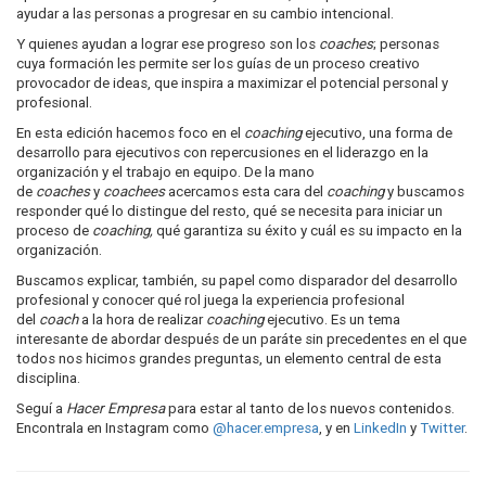
ayudar a las personas a progresar en su cambio intencional.
Y quienes ayudan a lograr ese progreso son los
coaches
; personas
cuya formación les permite ser los guías de un proceso creativo
provocador de ideas, que inspira a maximizar el potencial personal y
profesional.
En esta edición hacemos foco en el
coaching
ejecutivo, una forma de
desarrollo para ejecutivos con repercusiones en el liderazgo en la
organización y el trabajo en equipo. De la mano
de
coaches
y
coachees
acercamos esta cara del
coaching
y buscamos
responder qué lo distingue del resto, qué se necesita para iniciar un
proceso de
coaching,
qué garantiza su éxito y cuál es su impacto en la
organización.
Buscamos explicar, también, su papel como disparador del desarrollo
profesional y conocer qué rol juega la experiencia profesional
del
coach
a la hora de realizar
coaching
ejecutivo. Es un tema
interesante de abordar después de un paráte sin precedentes en el que
todos nos hicimos grandes preguntas, un elemento central de esta
disciplina.
Seguí a
Hacer Empresa
para estar al tanto de los nuevos contenidos.
Encontrala en Instagram como
@hacer.empresa
, y en
LinkedIn
y
Twitter
.