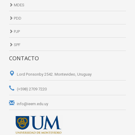
MDES
PDD
PJP
SPF
CONTACTO
Lord Ponsonby 2542. Montevideo, Uruguay
(+598) 2709 7220
info@ieem.edu.uy