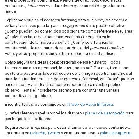
en el proceso, así como la experiencia de directivos, deportistas,
periodistas,
influencers
y educadores que han sabido gestionar su
marca.
Explicamos qué es el
personal branding
, para qué sirve, los errores a
evitar y las claves para lograr un
engagement
de tu público objetivo.
¿Cómo pueden los contenidos posicionarte como referente en tu área?
¿Cuáles son las claves para mantener una coherencia en la
construcción de tu marca personal? ¿Cómo se diferencia la
construcción de una marca de un producto del
personal branding
?
Estas y otras preguntas encuentran respuesta en esta edición.
Como augura una de las colaboradoras de este número: “Todos
tenemos una marca personal, lo queramos o no”. Por eso, tomar una
postura proactiva en la construcción de la imagen que transmitimos al
mundo es fundamental. En descubrir ese diferencial, ese “ADN” que nos
hace únicos —y en descifrar cómo mostrárselo a nuestro público
objetivo— está el ingrediente secreto para construir una ventaja
competitiva a largo plazo.
Encontrá todos los contenidos en
la web de Hacer Empresa.
¿Preferís leer en papel? Conoé los distintos
planes de suscripción
para
leer lo que leen los líderes.
Seguí a
Hacer Empresa
para estar al tanto de los nuevos contenidos.
Encontrala en
LinkedIn
,
Twitter
y en Instagram como
@hacer.empresa
.