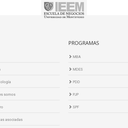
PROGRAMAS
MBA
n
MDES
ología
PDD
es somos
PJP
ro
SPF
as asociadas