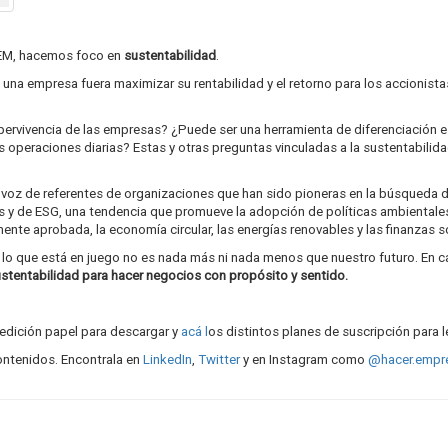
IEEM, hacemos foco en
sustentabilidad
.
 una empresa fuera maximizar su rentabilidad y el retorno para los accionista
 supervivencia de las empresas? ¿Puede ser una herramienta de diferenciació
 operaciones diarias? Estas y otras preguntas vinculadas a la sustentabilid
a voz de referentes de organizaciones que han sido pioneras en la búsqueda 
s y de ESG, una tendencia que promueve la adopción de políticas ambientales
ente aprobada, la economía circular, las energías renovables y las finanzas s
o que está en juego no es nada más ni nada menos que nuestro futuro. En c
sustentabilidad para hacer negocios con propósito y sentido.
 edición papel para descargar y
acá l
os distintos planes de suscripción para le
ontenidos. Encontrala en
LinkedIn
,
Twitter
y en Instagram como
@hacer.empr