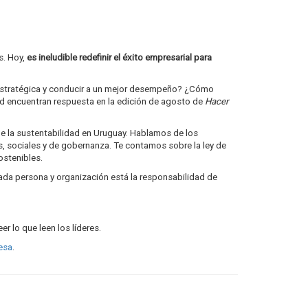
s. Hoy,
es ineludible redefinir el éxito empresarial para
n estratégica y conducir a un mejor desempeño? ¿Cómo
ad encuentran respuesta en la edición de agosto de
Hacer
de la sustentabilidad en Uruguay. Hablamos de los
, sociales y de gobernanza. Te contamos sobre la ley de
ostenibles.
ada persona y organización está la responsabilidad de
er lo que leen los líderes.
esa
.