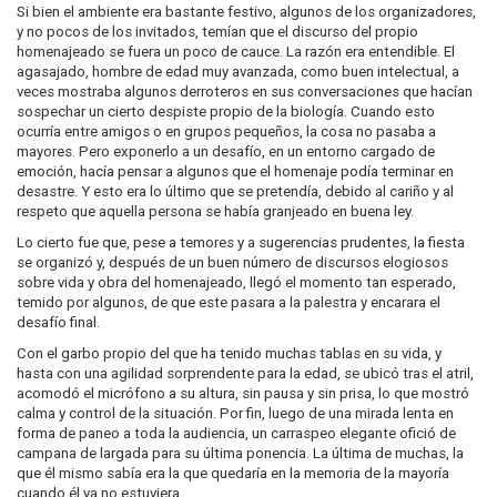
Si bien el ambiente era bastante festivo, algunos de los organizadores,
y no pocos de los invitados, temían que el discurso del propio
homenajeado se fuera un poco de cauce. La razón era entendible. El
agasajado, hombre de edad muy avanzada, como buen intelectual, a
veces mostraba algunos derroteros en sus conversaciones que hacían
sospechar un cierto despiste propio de la biología. Cuando esto
ocurría entre amigos o en grupos pequeños, la cosa no pasaba a
mayores. Pero exponerlo a un desafío, en un entorno cargado de
emoción, hacía pensar a algunos que el homenaje podía terminar en
desastre. Y esto era lo último que se pretendía, debido al cariño y al
respeto que aquella persona se había granjeado en buena ley.
Lo cierto fue que, pese a temores y a sugerencias prudentes, la fiesta
se organizó y, después de un buen número de discursos elogiosos
sobre vida y obra del homenajeado, llegó el momento tan esperado,
temido por algunos, de que este pasara a la palestra y encarara el
desafío final.
Con el garbo propio del que ha tenido muchas tablas en su vida, y
hasta con una agilidad sorprendente para la edad, se ubicó tras el atril,
acomodó el micrófono a su altura, sin pausa y sin prisa, lo que mostró
calma y control de la situación. Por fin, luego de una mirada lenta en
forma de paneo a toda la audiencia, un carraspeo elegante ofició de
campana de largada para su última ponencia. La última de muchas, la
que él mismo sabía era la que quedaría en la memoria de la mayoría
cuando él ya no estuviera.