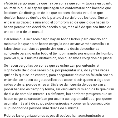
Hacerse cargo
significa que hay personas que son virtuosas en cuanto
asumen lo que se espera que hagan sin conformarse con hacer lo que
les dicen. Se distinguen de las que carecen de esta virtud en que
deciden hacerse dueñas de la parte del servicio que les toca. Suelen
encarar su trabajo asumiendo el compromiso de que lo que hacen lo
hacen porque han decidido hacerlo suyo, más allá de que sea fruto de
una orden o de un manual.
Personas que se hacen cargo hay en todos lados, pero cuando son
más que las que no se hacen cargo, la vida se vuelve más sencilla. En
tales circunstancias se puede vivir con una dosis de confianza
suficiente para no estar todo el tiempo mirando por encima del hombro
para ver si, a la mínima distracción, nos quedamos colgados del pincel.
Se hacen cargo las personas que se esfuerzan por entender el
significado de lo que se les pide, por preguntar una, dos y tres veces
qué es lo que se les encarga, para asegurarse de que no fallarán por no
entender; se hacen cargo aquellos que saben decir que no a algo que
se les ordena, porque en su análisis se dan cuenta de que no van a
poder hacerlo en tiempo y forma, sin vergüenza ni miedo de lo que dirán
de él o de cómo lo mirarán. En definitiva, los hombres y mujeres que se
hacen cargo se caracterizan por asumir su responsabilidad, por querer
asumirla más allá de su posición jerárquica y poner en la consecución
su pundonor de persona libre dueña de sí misma.
Pobres las organizaciones cuyos directivos han acostumbrado a