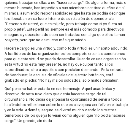
quienes trabajan en ellas a no “hacerse cargo”. De alguna forma, más o
menos buscada, han impedido a sus miembros sentirse dueños de sí
mismos, asumiendo responsabilidades que hasta se podría decir que
los liberaban en su fuero interno de su relación de dependencia.
“Dependo de usted, que es mi jefe, pero trabajo como si yo fuera mi
propio jefe”. Este perfil no siempre es el más cómodo para directivos
inseguros y obsesionados con ser tratados con algo que ellos llaman
respeto
, pero que no es mucho más que miedo.
Hacerse cargo es una virtud y, como toda virtud, es un hábito adquirido.
A los líderes de las organizaciones les compete crear las condiciones
para que esta virtud se pueda desarrollar. Cuando en una organización
esta virtud no está muy presente, no hay que culpar tanto a los
subordinados, sino a aquellos con posición de mando. En la entrada
de Sandhurst, la escuela de oficiales del ejército británico, está
grabado en piedra: “No hay malos soldados, solo malos oficiales”.
Qué pena no haber estado en ese homenaje. Aquel académico y
directivo de nota tuvo claro que debía hacerse cargo de tal
circunstancia. No debía dejar pasar la oportunidad de servir a todos
haciéndolos reflexionar sobre lo que es clave para ser feliz en el trabajo
y en la vida. Además, seguro se divirtió mucho viendo los rostros
temerosos de los que ya lo veían como alguien que “no podía hacerse
cargo”. Un grande, sin duda.