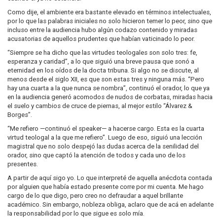
Como dije, el ambiente era bastante elevado en términos intelectuales,
por lo que las palabras iniciales no solo hicieron temer lo peor, sino que
incluso entre la audiencia hubo algún codazo contenido y miradas
acusatorias de aquellos prudentes que habían vaticinado lo peor.
“Siempre se ha dicho que las virtudes teologales son solo tres: fe,
esperanza y caridad”, a lo que siguió una breve pausa que sonó a
eternidad en los oídos de la docta tribuna. Si algo no se discute, al
menos desde el siglo XII, es que son estas tres y ninguna más. “Pero
hay una cuarta a la que nunca se nombra”, continuó el orador, lo que ya
en la audiencia generó acomodos de nudos de corbatas, miradas hacia
el suelo y cambios de cruce de piernas, al mejor estilo “Álvarez &
Borges”.
“Me refiero —continuó el speaker— a hacerse cargo. Esta es la cuarta
virtud teologal a la que me refiero”. Luego de eso, siguió una lección
magistral que no solo despejó las dudas acerca de la senilidad del
orador, sino que captó la atención de todos y cada uno de los
presentes.
A partir de aquí sigo yo. Lo que interpreté de aquella anécdota contada
por alguien que había estado presente corre por mi cuenta. Me hago
cargo de lo que digo, pero creo no defraudar a aquel brillante
académico. Sin embargo, nobleza obliga, aclaro que de acá en adelante
la responsabilidad por lo que sigue es solo mía.