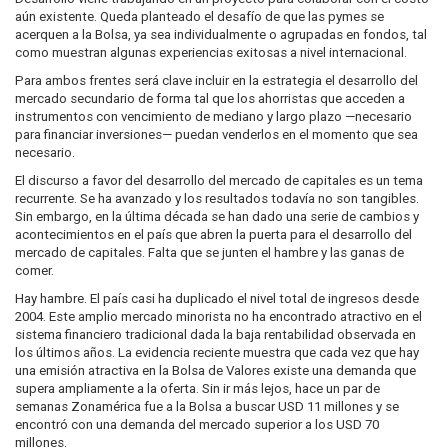
aún existente. Queda planteado el desafío de que las pymes se
acerquen a la Bolsa, ya sea individualmente o agrupadas en fondos, tal
como muestran algunas experiencias exitosas a nivel internacional.
Para ambos frentes será clave incluir en la estrategia el desarrollo del
mercado secundario de forma tal que los ahorristas que acceden a
instrumentos con vencimiento de mediano y largo plazo —necesario
para financiar inversiones— puedan venderlos en el momento que sea
necesario.
El discurso a favor del desarrollo del mercado de capitales es un tema
recurrente. Se ha avanzado y los resultados todavía no son tangibles.
Sin embargo, en la última década se han dado una serie de cambios y
acontecimientos en el país que abren la puerta para el desarrollo del
mercado de capitales. Falta que se junten el hambre y las ganas de
comer.
Hay hambre. El país casi ha duplicado el nivel total de ingresos desde
2004. Este amplio mercado minorista no ha encontrado atractivo en el
sistema financiero tradicional dada la baja rentabilidad observada en
los últimos años. La evidencia reciente muestra que cada vez que hay
una emisión atractiva en la Bolsa de Valores existe una demanda que
supera ampliamente a la oferta. Sin ir más lejos, hace un par de
semanas Zonamérica fue a la Bolsa a buscar USD 11 millones y se
encontró con una demanda del mercado superior a los USD 70
millones.