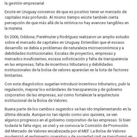
la gestión empresarial.
Existe en Uruguay consenso de que es positivo tener un mercado de
capitales más profundo. Al mismo tiempo existe también cierta
percepción de que más allá de la retórica no hay avances tangibles en
la materia.
En 2006, Oddone, Perelmuter y Rodríguez realizaron un amplio estudio
sobre el mercado de capitales en Uruguay. Entendían que el escaso
desarrollo se debía a problemas de naturaleza microeconómica y a
debilidades institucionales. Escalas de proyectos, empresas y
mercados insuficientes; escasa sofisticación y falta de transparencia
en las empresas; falta de incentivos tributarios y debilidades
institucionales de la bolsa de valores aparecían en la lista de factores
limitantes.
Con este diagnóstico sugerían introducir incentivos tributarios, pulir la
regulación, mejorar los estándares de transparencia y de gobierno
corporativo de las empresas, así como fortalecer la arquitectura
institucional de la Bolsa de Valores.
Buena parte de los cambios sugeridos se han ido implementando en la
última década. Aunque no tan rápido como uno quisiera, se ven
algunos progresos en el gobierno corporativo de las empresas. Si bien
todavía le falta vigor, se creó y se convoca la Comisión de Promoción
del Mercado de Valores encabezada por el MEF. La Bolsa de Valores
modernizó el reglamento operativo y de sociedad civil se transformó en