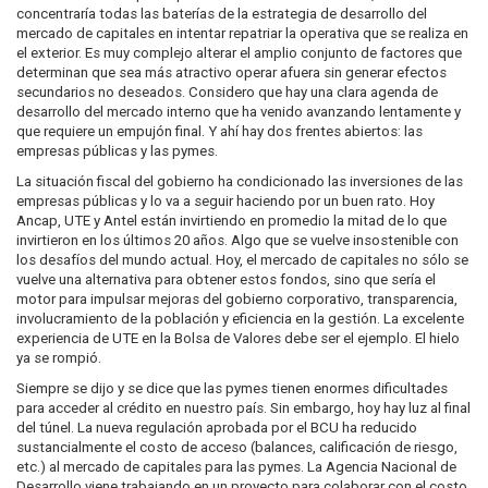
concentraría todas las baterías de la estrategia de desarrollo del
mercado de capitales en intentar repatriar la operativa que se realiza en
el exterior. Es muy complejo alterar el amplio conjunto de factores que
determinan que sea más atractivo operar afuera sin generar efectos
secundarios no deseados. Considero que hay una clara agenda de
desarrollo del mercado interno que ha venido avanzando lentamente y
que requiere un empujón final. Y ahí hay dos frentes abiertos: las
empresas públicas y las pymes.
La situación fiscal del gobierno ha condicionado las inversiones de las
empresas públicas y lo va a seguir haciendo por un buen rato. Hoy
Ancap, UTE y Antel están invirtiendo en promedio la mitad de lo que
invirtieron en los últimos 20 años. Algo que se vuelve insostenible con
los desafíos del mundo actual. Hoy, el mercado de capitales no sólo se
vuelve una alternativa para obtener estos fondos, sino que sería el
motor para impulsar mejoras del gobierno corporativo, transparencia,
involucramiento de la población y eficiencia en la gestión. La excelente
experiencia de UTE en la Bolsa de Valores debe ser el ejemplo. El hielo
ya se rompió.
Siempre se dijo y se dice que las pymes tienen enormes dificultades
para acceder al crédito en nuestro país. Sin embargo, hoy hay luz al final
del túnel. La nueva regulación aprobada por el BCU ha reducido
sustancialmente el costo de acceso (balances, calificación de riesgo,
etc.) al mercado de capitales para las pymes. La Agencia Nacional de
Desarrollo viene trabajando en un proyecto para colaborar con el costo