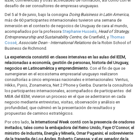
IEEM, conferencias y otras actividades de formación, así como con el
desafío de ser consultores de empresas uruguayas.
Del 5 al 9 de junio, bajo la consigna
Doing Buisiness in Latin America,
más de 60 participantes internacionales tuvieron una semana de
inmersión en el contexto de negocios de Uruguay de cara al mundo,
acompañados por la profesora
Stephanie Hussels
,
Head of Strategy,
Entrepreneurship and Sustainability Centre
, de Cranfield, y
Thomas
Cossé
,
Associate Dean - International Relations
de la Robin School of
Business de Richmond.
La experiencia consistió en clases intensivas en las aulas del IEEM,
relacionadas a economía, gestión de personas, historia del Uruguay,
negocios en Latinoamérica y emprendimiento.
Con el fin de que se
sumergieran en el ecosistema empresarial uruguayo realizaron
consultorías a cinco empresas nacionales e internacionales: Ventus,
Hikko, Pyxis, Zonamerica, Net 2 Phone y Genba. Durante la consultoría
los participantes internacionales, acompañados de participantes del
MBA del IEEM, vivieron un proceso en el que se adentraron en cada
negocio mediante entrevistas, visitas, observación y análisis en
profundidad, que culminó en la presentación de resultados y
propuestas de caminos estratégicos.
Por otro lado,
la International Week contó con la presencia de oradores
invitados, tales como la embajadora del Reino Unido, Faye O’Connor; el
ministro de Industria, Energía y Minería, Omar Paganini; el sobreviviente
de la tragedia de Los Andes, Roberto Canessa; y el ex senador de la