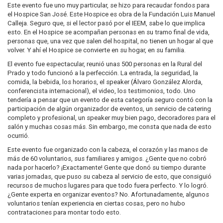
Este evento fue uno muy particular, se hizo para recaudar fondos para
el Hospice San José. Este Hospice es obra de la Fundación Luis Manuel
Calleja. Seguro que, si el lector pasó por el IEEM, sabe lo que implica
esto. En el Hospice se acompañan personas en su tramo final de vida,
personas que, una vez que salen del hospital, no tienen un hogar al que
volver. Y ahí el Hospice se convierte en su hogar, en su familia.
El evento fue espectacular, reunió unas 500 personas en la Rural del
Prado y todo funcionó a la perfección. La entrada, la seguridad, la
comida, la bebida, los horarios, el speaker (Álvaro González Alorda,
conferencista internacional), el video, los testimonios, todo. Uno
tendería a pensar que un evento de esta categoría seguro contó con la
participación de algún organizador de eventos, un servicio de catering
completo y profesional, un speaker muy bien pago, decoradores para el
salón y muchas cosas más. Sin embargo, me consta que nada de esto
ocurrió.
Este evento fue organizado con la cabeza, el corazón y las manos de
más de 60 voluntarios, sus familiares y amigos. ¿Gente que no cobró
nada por hacerlo? ¡Exactamente! Gente que donó su tiempo durante
varias jornadas, que puso su cabeza al servicio de esto, que consiguió
recursos de muchos lugares para que todo fuera perfecto. Y lo logró.
¿Gente experta en organizar eventos? No. Afortunadamente, algunos
voluntarios tenían experiencia en ciertas cosas, pero no hubo
contrataciones para montar todo esto.