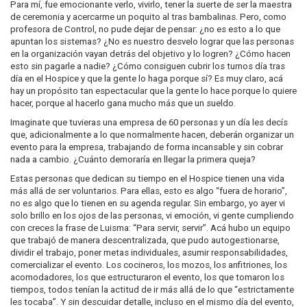
Para mí, fue emocionante verlo, vivirlo, tener la suerte de ser la maestra
de ceremonia y acercarme un poquito al tras bambalinas. Pero, como
profesora de Control, no pude dejar de pensar: ¿no es esto a lo que
apuntan los sistemas? ¿No es nuestro desvelo lograr que las personas
en la organización vayan detrás del objetivo y lo logren? ¿Cómo hacen
esto sin pagarle a nadie? ¿Cómo consiguen cubrir los turnos día tras
día en el Hospice y que la gente lo haga porque sí? Es muy claro, acá
hay un propósito tan espectacular que la gente lo hace porque lo quiere
hacer, porque al hacerlo gana mucho más que un sueldo.
Imaginate que tuvieras una empresa de 60 personas y un día les decís
que, adicionalmente a lo que normalmente hacen, deberán organizar un
evento para la empresa, trabajando de forma incansable y sin cobrar
nada a cambio. ¿Cuánto demoraría en llegar la primera queja?
Estas personas que dedican su tiempo en el Hospice tienen una vida
más allá de ser voluntarios. Para ellas, esto es algo “fuera de horario”,
no es algo que lo tienen en su agenda regular. Sin embargo, yo ayer vi
solo brillo en los ojos de las personas, vi emoción, vi gente cumpliendo
con creces la frase de Luisma: “Para servir, servir”. Acá hubo un equipo
que trabajó de manera descentralizada, que pudo autogestionarse,
dividir el trabajo, poner metas individuales, asumir responsabilidades,
comercializar el evento. Los cocineros, los mozos, los anfitriones, los
acomodadores, los que estructuraron el evento, los que tomaron los
tiempos, todos tenían la actitud de ir más allá de lo que “estrictamente
les tocaba”. Y sin descuidar detalle, incluso en el mismo día del evento,