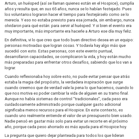
Arturo, un huésped (así se llaman quienes están en el Hospice), cumplía
años y resulta que, en sus 65 años, nunca se lo habían festejado. Pues
los voluntarios lograron hacer el tiempo para festejárselo como se lo
merecía. Y eso no estaba previsto para esa jornada, sin embargo, nunca
olvidaron para qué están: para servir al huésped. Y si bien el evento era
muy importante, más importante era hacerle a Arturo ese día muy feliz.
En definitiva, vi lo que creo que todo buen directivo desea en un equipo:
personas motivadas que logran cosas. Y todavía hay algo más que
sucedió con esto. Estas personas, con este evento puntual,
desarrollaron capacidades, se complicaron la vida, y hoy están mucho
más preparadas para enfrentar otros desafíos, sabiendo que los van a
lograr.
Cuando reflexionaba hoy sobre esto, no pude evitar pensar que atrás
estaba la magia del propósito, la verdadera inspiración que surge
cuando creemos que de verdad vale la pena lo que hacemos, cuando lo
que nos motiva es poder cambiar la vida de alguien en su tramo final.
Aunque no había sistemas de control “tradicionales”, cada peso era
cuidadosamente administrado porque cualquier gasto adicional
significaba menos recursos para el Hospice. En este contexto, es
cuando uno realmente entiende el valor de un presupuesto bien usado.
Nadie pensó en gastar más solo para evitar un recorte en el próximo
año, porque cada peso ahorrado es más ayuda para el Hospice hoy.
La pregunta que quiero dejar planteada para todos los que lideran