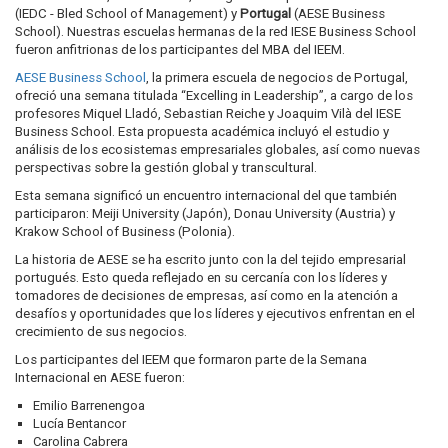
(IEDC - Bled School of Management) y
Portugal
(AESE Business
School). Nuestras escuelas hermanas de la red IESE Business School
fueron anfitrionas de los participantes del MBA del IEEM.
AESE Business School
, la primera escuela de negocios de Portugal,
ofreció una semana titulada “Excelling in Leadership”, a cargo de los
profesores Miquel Lladó, Sebastian Reiche y Joaquim Vilà del IESE
Business School. Esta propuesta académica incluyó el estudio y
análisis de los ecosistemas empresariales globales, así como nuevas
perspectivas sobre la gestión global y transcultural.
Esta semana significó un encuentro internacional del que también
participaron: Meiji University (Japón), Donau University (Austria) y
Krakow School of Business (Polonia).
La historia de AESE se ha escrito junto con la del tejido empresarial
portugués. Esto queda reflejado en su cercanía con los líderes y
tomadores de decisiones de empresas, así como en la atención a
desafíos y oportunidades que los líderes y ejecutivos enfrentan en el
crecimiento de sus negocios.
Los participantes del IEEM que formaron parte de la Semana
Internacional en AESE fueron:
Emilio Barrenengoa
Lucía Bentancor
Carolina Cabrera