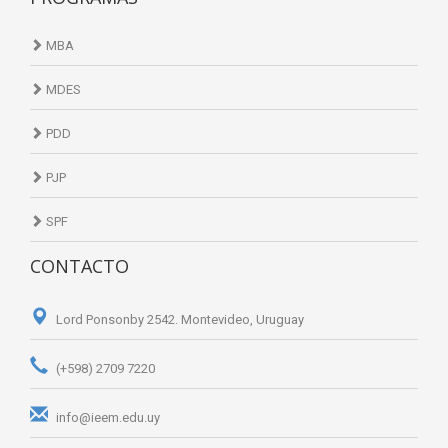
MBA
MDES
PDD
PJP
SPF
CONTACTO
Lord Ponsonby 2542. Montevideo, Uruguay
(+598) 2709 7220
info@ieem.edu.uy