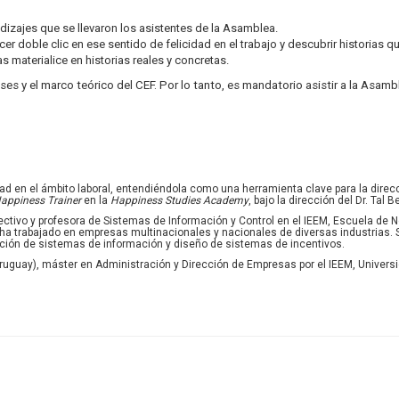
dizajes que se llevaron los asistentes de la Asamblea.
r doble clic en ese sentido de felicidad en el trabajo y descubrir historias q
s materialice en historias reales y concretas.
es y el marco teórico del CEF. Por lo tanto, es mandatorio asistir a la Asamb
dad en el ámbito laboral, entendiéndola como una herramienta clave para la direcc
Happiness Trainer
en la
Happiness Studies Academy
, bajo la dirección del Dr. Tal 
irectivo y profesora de Sistemas de Información y Control en el IEEM, Escuela de
, ha trabajado en empresas multinacionales y nacionales de diversas industrias.
ción de sistemas de información y diseño de sistemas de incentivos.
(Uruguay), máster en Administración y Dirección de Empresas por el IEEM, Univer