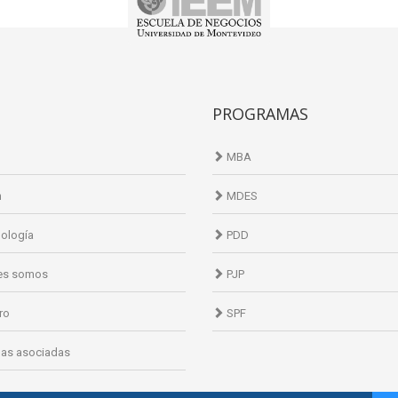
PROGRAMAS
MBA
n
MDES
ología
PDD
es somos
PJP
ro
SPF
as asociadas