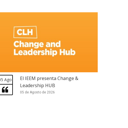
El IEEM presenta Change &
05 Ago
Leadership HUB
05 de Agosto de 2026