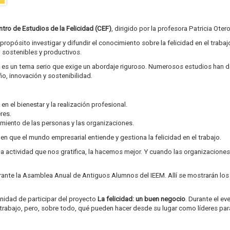
tro de Estudios de la Felicidad (CEF)
, dirigido por la profesora Patricia Otero
ropósito investigar y difundir el conocimiento sobre la felicidad en el trabajo,
sostenibles y productivos.
bajo es un tema serio que exige un abordaje riguroso. Numerosos estudios h
o, innovación y sostenibilidad.
n el bienestar y la realización profesional.
res.
imiento de las personas y las organizaciones.
n que el mundo empresarial entiende y gestiona la felicidad en el trabajo.
ctividad que nos gratifica, la hacemos mejor. Y cuando las organizaciones 
rante la Asamblea Anual de Antiguos Alumnos del IEEM. Allí se mostrarán los r
nidad de participar del proyecto
La felicidad: un buen negocio
. Durante el e
 el trabajo, pero, sobre todo, qué pueden hacer desde su lugar como líderes 