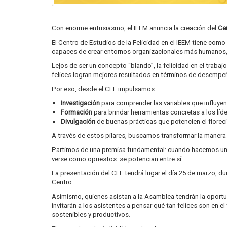
Con enorme entusiasmo, el IEEM anuncia la creación del
Cen
El Centro de Estudios de la Felicidad en el IEEM tiene como p
capaces de crear entornos organizacionales más humanos, 
Lejos de ser un concepto “blando”, la felicidad en el tra
felices logran mejores resultados en términos de desempeñ
Por eso, desde el CEF impulsamos:
Investigación
para comprender las variables que influyen e
Formación
para brindar herramientas concretas a los líde
Divulgación
de buenas prácticas que potencien el florec
A través de estos pilares, buscamos transformar la manera e
Partimos de una premisa fundamental: cuando hacemos una a
verse como opuestos: se potencian entre sí.
La presentación del CEF tendrá lugar el día 25 de marzo, du
Centro.
Asimismo, quienes asistan a la Asamblea tendrán la oportu
invitarán a los asistentes a pensar qué tan felices son en
sostenibles y productivos.