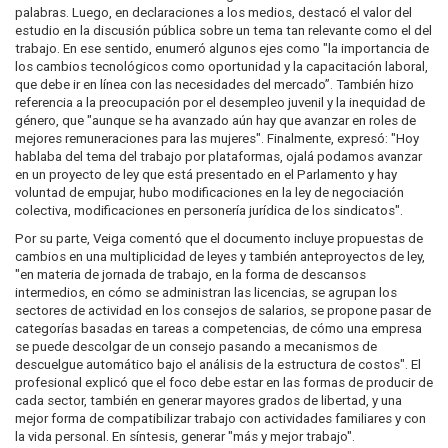
palabras. Luego, en declaraciones a los medios, destacó el valor del
estudio en la discusión pública sobre un tema tan relevante como el del
trabajo. En ese sentido, enumeró algunos ejes como "la importancia de
los cambios tecnológicos como oportunidad y la capacitación laboral,
que debe ir en línea con las necesidades del mercado”. También hizo
referencia a la preocupación por el desempleo juvenil y la inequidad de
género, que "aunque se ha avanzado aún hay que avanzar en roles de
mejores remuneraciones para las mujeres". Finalmente, expresó: "Hoy
hablaba del tema del trabajo por plataformas, ojalá podamos avanzar
en un proyecto de ley que está presentado en el Parlamento y hay
voluntad de empujar, hubo modificaciones en la ley de negociación
colectiva, modificaciones en personería jurídica de los sindicatos".
Por su parte, Veiga comentó que el documento incluye propuestas de
cambios en una multiplicidad de leyes y también anteproyectos de ley,
"en materia de jornada de trabajo, en la forma de descansos
intermedios, en cómo se administran las licencias, se agrupan los
sectores de actividad en los consejos de salarios, se propone pasar de
categorías basadas en tareas a competencias, de cómo una empresa
se puede descolgar de un consejo pasando a mecanismos de
descuelgue automático bajo el análisis de la estructura de costos". El
profesional explicó que el foco debe estar en las formas de producir de
cada sector, también en generar mayores grados de libertad, y una
mejor forma de compatibilizar trabajo con actividades familiares y con
la vida personal. En síntesis, generar "más y mejor trabajo".