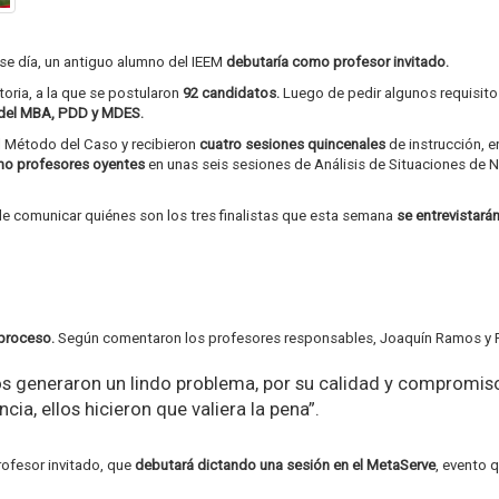
se día, un antiguo alumno del IEEM
debutaría como profesor invitado.
ria, a la que se postularon
92 candidatos.
Luego de pedir algunos requisito
del MBA, PDD y MDES.
l Método del Caso y recibieron
cuatro sesiones quincenales
de instrucción, 
mo profesores oyentes
en unas seis sesiones de Análisis de Situaciones de
 comunicar quiénes son los tres finalistas que esta semana
se entrevistará
 proceso.
Según comentaron los profesores responsables, Joaquín Ramos y 
, nos generaron un lindo problema, por su calidad y comprom
ia, ellos hicieron que valiera la pena”.
ofesor invitado, que
debutará dictando una sesión en el MetaServe
, evento 