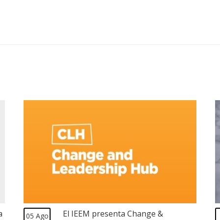
a
El IEEM presenta Change &
05 Ago