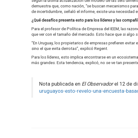
según la última actualización del modelo de las seis dimen
demuestra que, como nación, “se buscan mecanismos para ev
de incertidumbre, señaló el informe, existe una necesidad em
¿Qué desafíos presenta esto para los líderes y las compañ
Para el profesor de Política de Empresa del IEEM, las razon
que ver con el tamaño del mercado. Esto hace que si algo sal
“En Uruguay, los propietarios de empresas prefieren evitar 
sino el que evita derrotas”, explicó Regent.
Para los líderes, esto implica encontrarse en un ecosistema 
más grandes. Esta tendencia, explicó, no se ve tan presente
Nota publicada en
El Observador
el 12 de d
uruguayos-esto-revelo-una-encuesta-basa