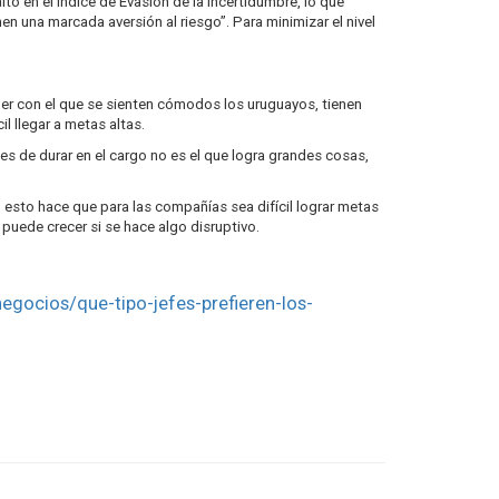
o en el Índice de Evasión de la Incertidumbre, lo que
 una marcada aversión al riesgo”. Para minimizar el nivel
líder con el que se sienten cómodos los uruguayos, tienen
l llegar a metas altas.
es de durar en el cargo no es el que logra grandes cosas,
a, esto hace que para las compañías sea difícil lograr metas
puede crecer si se hace algo disruptivo.
egocios/que-tipo-jefes-prefieren-los-