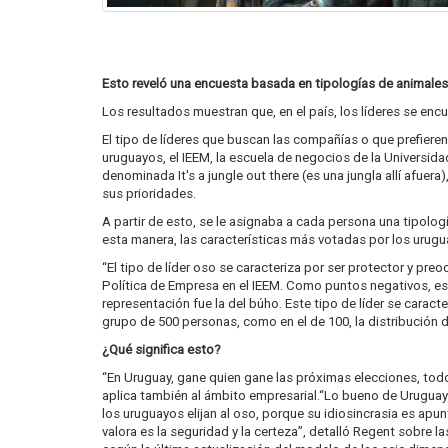
Esto reveló una encuesta basada en tipologías de animales
Los resultados muestran que, en el país, los líderes se encu
El tipo de líderes que buscan las compañías o que prefiere
uruguayos, el IEEM, la escuela de negocios de la Universid
denominada It's a jungle out there (es una jungla allí afuer
sus prioridades.
A partir de esto, se le asignaba a cada persona una tipolo
esta manera, las características más votadas por los urugua
“El tipo de líder oso se caracteriza por ser protector y pr
Política de Empresa en el IEEM. Como puntos negativos, este
representación fue la del búho. Este tipo de líder se caract
grupo de 500 personas, como en el de 100, la distribución 
¿Qué significa esto?
“En Uruguay, gane quien gane las próximas elecciones, todo
aplica también al ámbito empresarial.“Lo bueno de Uruguay
los uruguayos elijan al oso, porque su idiosincrasia es apun
valora es la seguridad y la certeza”, detalló Regent sobr