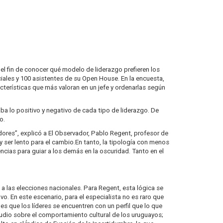
 el fin de conocer qué modelo de liderazgo prefieren los
ciales y 100 asistentes de su Open House. En la encuesta,
racterísticas que más valoran en un jefe y ordenarlas según
ba lo positivo y negativo de cada tipo de liderazgo. De
o.
dores”, explicó a El Observador, Pablo Regent, profesor de
y ser lento para el cambio.En tanto, la tipología con menos
encias para guiar a los demás en la oscuridad. Tanto en el
a las elecciones nacionales. Para Regent, esta lógica se
. En este escenario, para el especialista no es raro que
 es que los líderes se encuentren con un perfil que lo que
udio sobre el comportamiento cultural de los uruguayos;