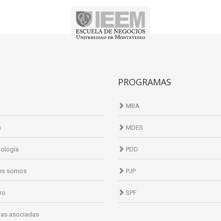
PROGRAMAS
MBA
n
MDES
ología
PDD
es somos
PJP
ro
SPF
as asociadas