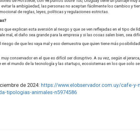
siones de Hofstede, con 98 puntos sobre 100, Uruguay tiene un puntaje muy alt
itar la ambigüedad, las personas no aceptan fácilmente los cambios y tienen
ocional de reglas, leyes, políticas y regulaciones estrictas.
ías?
es que explican esta aversión al riesgo y que se ven reflejadas en el tipo de 
e mal, el daño sea grande para la empresa y si las cosas salen bien, sea difíci
el riesgo de que les vaya mal y eso demuestra que quien tiene más posibilidad
muy conservador en el que es difícil ser disruptivo. A su vez, según el jerarc
 en el mundo de la tecnología y las startups, ecosistemas en los que solo se 
iciembre de 2024:
https://www.elobservador.com.uy/cafe-y-n
da-tipologias-animales-n5974586