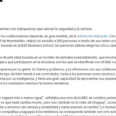
entran con trabajadores que valoran la seguridad y la certeza.
n los colaboradores depende, en gran medida, de la
cultura de cada país
. Con
ad de Montevideo, realizó un estudio a 500 personas a través de sus redes so
a), basada en el IESE Business School, las personas debían elegir las cinco ca
gía de jefe ideal basada en un modelo de animales preestablecido, que mostra
yos que participaron en la encuesta son las que se identifican con el líder os
eocuparse por su gente. Es fuerte y poderoso, y es afectuoso con sus colabora
 tipo de líder tiende a ser controlador, tratar a las personas como recursos 
eriza por su inteligencia, y tiene una gran capacidad de aprovechar sus experi
de los resultados mantuvo la misma tendencia.
 seguirá más o menos igual”, señalaba una nota de la BBC en octubre, previo 
 es que nada cambia mucho, pero eso también es lo malo de Uruguay”, sostuvo
tar a entornos de certeza y estabilidad y cierta aversión al cambio.“Lo normal
e las compañías uruguayas.Esta tendencia se corresponde también con otro est