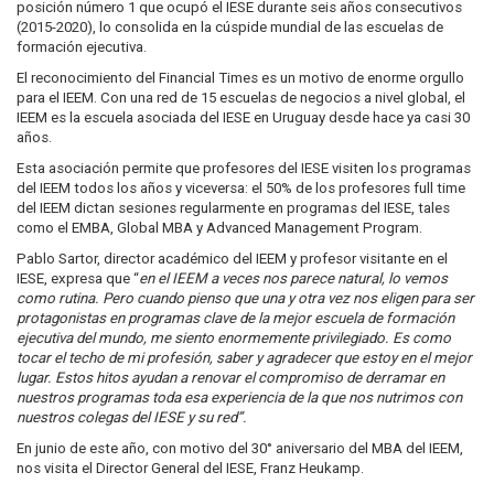
posición número 1 que ocupó el IESE durante seis años consecutivos
(2015-2020), lo consolida en la cúspide mundial de las escuelas de
formación ejecutiva.
El reconocimiento del Financial Times es un motivo de enorme orgullo
para el IEEM. Con una red de 15 escuelas de negocios a nivel global, el
IEEM es la escuela asociada del IESE en Uruguay desde hace ya casi 30
años.
Esta asociación permite que profesores del IESE visiten los programas
del IEEM todos los años y viceversa: el 50% de los profesores full time
del IEEM dictan sesiones regularmente en programas del IESE, tales
como el EMBA, Global MBA y Advanced Management Program.
Pablo Sartor, director académico del IEEM y profesor visitante en el
IESE, expresa que “
en el IEEM a veces nos parece natural, lo vemos
como rutina. Pero cuando pienso que una y otra vez nos eligen para ser
protagonistas en programas clave de la mejor escuela de formación
ejecutiva del mundo, me siento enormemente privilegiado. Es como
tocar el techo de mi profesión, saber y agradecer que estoy en el mejor
lugar. Estos hitos ayudan a renovar el compromiso de derramar en
nuestros programas toda esa experiencia de la que nos nutrimos con
nuestros colegas del IESE y su red”.
En junio de este año, con motivo del 30° aniversario del MBA del IEEM,
nos visita el Director General del IESE, Franz Heukamp.