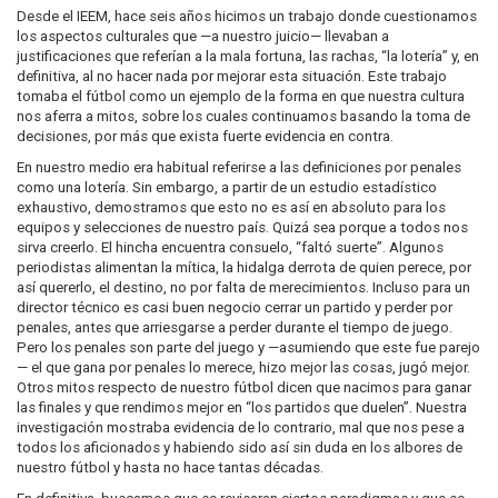
Desde el IEEM, hace seis años hicimos un trabajo donde cuestionamos
los aspectos culturales que —a nuestro juicio— llevaban a
justificaciones que referían a la mala fortuna, las rachas, “la lotería” y, en
definitiva, al no hacer nada por mejorar esta situación. Este trabajo
tomaba el fútbol como un ejemplo de la forma en que nuestra cultura
nos aferra a mitos, sobre los cuales continuamos basando la toma de
decisiones, por más que exista fuerte evidencia en contra.
En nuestro medio era habitual referirse a las definiciones por penales
como una lotería. Sin embargo, a partir de un estudio estadístico
exhaustivo, demostramos que esto no es así en absoluto para los
equipos y selecciones de nuestro país. Quizá sea porque a todos nos
sirva creerlo. El hincha encuentra consuelo, “faltó suerte”. Algunos
periodistas alimentan la mítica, la hidalga derrota de quien perece, por
así quererlo, el destino, no por falta de merecimientos. Incluso para un
director técnico es casi buen negocio cerrar un partido y perder por
penales, antes que arriesgarse a perder durante el tiempo de juego.
Pero los penales son parte del juego y —asumiendo que este fue parejo
— el que gana por penales lo merece, hizo mejor las cosas, jugó mejor.
Otros mitos respecto de nuestro fútbol dicen que nacimos para ganar
las finales y que rendimos mejor en “los partidos que duelen”. Nuestra
investigación mostraba evidencia de lo contrario, mal que nos pese a
todos los aficionados y habiendo sido así sin duda en los albores de
nuestro fútbol y hasta no hace tantas décadas.