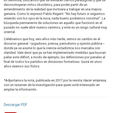
En definitiva, buscamos que se revisaran ciertos paradigmas y que se
deconstruyeran mitos obsoletos, para poder partir de un
entendimiento de la realidad que motivara a trabajar en una mejora
genuina. Como lo expresó Pablo Regent: “No hay futuro si seguimos
viviendo con los ojos en la nuca, nada bueno podremos construir”. La
búsqueda permanente de soluciones en aquello que funcionó en el
pasado no suele abrir nuevos caminos, y este es un rasgo cultural muy
oriental.
Celebramos que hoy, seis años más tarde, vemos un cambio en el
discurso general —jugadores, prensa, periodismo y opinión pública—
donde ya se asume lo que la ciencia estadística nos marcaba con
claridad. Vale decir que ya se han implementado medidas que buscan
paliar este déficit, a modo de ejemplo, las definiciones por penales al
final de todos los partidos en divisiones formativas. Quizá en unos
años veamos sus frutos.
*Adjuntamos la nota, publicada en 2017 por la revista
Hacer empresa,
con un resumen de la investigación para quien esté interesado en
ampliar la información.
Descargar PDF