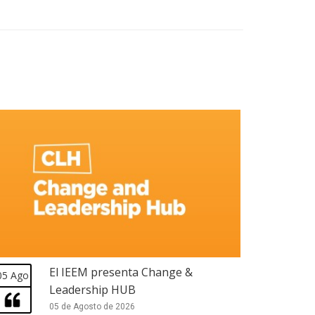
El IEEM presenta Change &
05 Ago
Leadership HUB
05 de Agosto de 2026