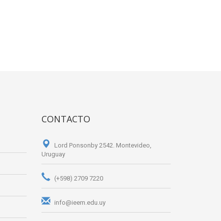
CONTACTO
Lord Ponsonby 2542. Montevideo,
Uruguay
(+598) 2709 7220
info@ieem.edu.uy