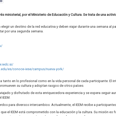
és ministerial, por el Ministerio de Educación y Cultura. Se trata de una act
elegir un destino de la red educativa y deben viajar durante una semana al pa
ptar por una segunda semana.
u/
.iedc.si/
e.edu/es/conoce-iese/campus/nueva-york/
a tanto en lo profesional como en la vida personal de cada participante. El i
promueven su cultura y adoptan rasgos de otros países.
viajado y disfrutado de esta enriquecedora experiencia y se espera seguir a
l IEEM.
erdos para diversos intercambios. Actualmente, el IEEM recibe a participantes
s, que el IEEM está comprometido con la educación y la cultura. Su misión es