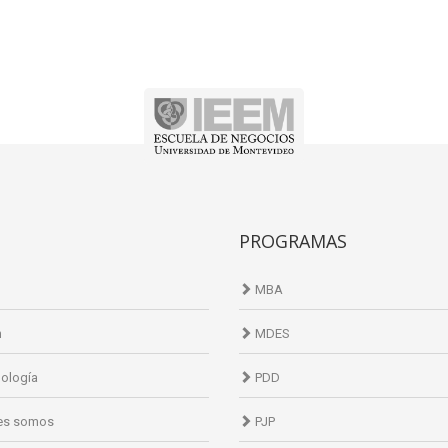
PROGRAMAS
MBA
n
MDES
ología
PDD
es somos
PJP