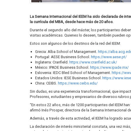
La Semana Internacional del IEEM ha sido declarada de inter
la currícula del MBA, desde hace más de 20 años.
Durante el segundo año del máster, los participantes deben 
visitas académicas. Quienes lo deseen, también pueden o
Estos son algunos de los destinos de la red del IEEM:
Grecia: Alba School of Management.
https://alba.acg.ed
Portugal: AESE Business School.
https://www.aese.pt/
Inglaterra: Cranfield.
https://www.cranfield.ac.uk/
México: IPADE Business School.
https://www.ipade.mx/
Eslovenia: IEDC Bled School of Management.
https://www
Estados Unidos: IESE Business School.
https://www.ies
China: CEIBS.
https://www.ceibs.edu/
Sin dudas, es una experiencia transformacional, que impact
Profesores, estudiantes y empresarios de diversos rubros 
“En estos 22 años, más de 1200 participantes del IEEM han 
afirmó Inés Prosper, directora de la Semana Internacional de
Además, a través de esta actividad, el IEEM ha logrado acu
La declaración de interés ministerial constata, una vez má