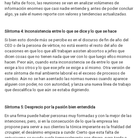
hay falta de foco, las reuniones se van en analizar volúmenes de
información enormes que casi nadie entiende y, antes de poder concluir
algo, ya sale el nuevo reporte con valores y tendencias actualizadas.
Síntoma 4: Inconsistencia entre lo que se dice y lo que se hace
Si bien esto donde más se percibe es en el discurso de fin de año del
CEO o de la persona de vértice, no está exento el resto del año de
ocasiones en que los que allí trabajan asisten absortos a jefes que
dicen cosas que no tienen nada que ver con lo que luego ellos mismos
hacen. Peor aún, cuando esta inconsistencia se da entre lo que se
exige a los otros y lo que ese jefe se exige a sí mismo. Otra versión de
este síntoma de mal ambiente laboral es el exceso de procesos de
cambio. Aún no se han asentado las normas nuevas cuando aparece
alguien con poder, no con autoridad, y lanza una nueva línea de trabajo
que descalifica lo que aún se estaba digiriendo.
Síntoma 5: Desprecio por la pasión bien entendida
En una firma puede haber personas muy formadas y con la mejor de las
intenciones, pero, si en la consecución de lo que la empresa les
propone para servir a sus clientes la tónica imperante es la frialdad del
croupier
, el desánimo empieza a cundir. Cierto que esta falta de
entusiasmo se puede suplir temporalmente con dinero, pero tarde o