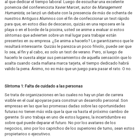
al que dedicar el tiempo laboral. Luego de escuchar una excelente
ponencia del conferencista Xavier Marcet, autor de
Management
Humanista
, se lanzó un debate con la presencia de más de ochenta de
nuestros Antiguos Alumnos con el fin de confeccionar un test rápido
para que, en estos días de descanso, quizás en una reposera en la
playa o en el borde de la piscina, usted se anime a evaluar si estos
síntomas que advierten sobre un mal lugar para trabajar están
presentes en su empresa. ¿Se anima a hacerlo? Le garantizamos que le
resultará interesante. Quizás le parezca un poco frívolo, puede ser que
lo sea, al fin y al cabo, es solo un test de verano. Pero, si luego de
hacerlo le cuesta alejar sus pensamientos de aquella sensación que lo
asalta cuando cada mañana marca tarjeta, el tiempo dedicado habrá
valido la pena. Ánimo, no es más que un juego para pasar el rato. O no.
Síntoma 1: Falta de cuidado a las personas
Se trata de organizaciones en las cuales no hay un plan de carrera
visible en el cual apoyarse para construir un desarrollo personal. Son
empresas en las que las promesas dadas sobre las oportunidades
futuras no tienen más vida que la que va hasta el próximo cambio de
gerente. Si uno trabaja en uno de estos lugares, la incertidumbre es
sobre qué puede deparar el futuro. No por los avatares de los
negocios, sino por los caprichos de los superiores de turno, sean estos
propietarios o ejecutivos.