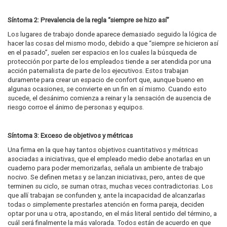
Síntoma 2: Prevalencia de la regla “siempre se hizo así”
Los lugares de trabajo donde aparece demasiado seguido la lógica de
hacer las cosas del mismo modo, debido a que “siempre se hicieron así
en el pasado”, suelen ser espacios en los cuales la búsqueda de
protección por parte de los empleados tiende a ser atendida por una
acción paternalista de parte de los ejecutivos. Estos trabajan
duramente para crear un espacio de confort que, aunque bueno en
algunas ocasiones, se convierte en un fin en sí mismo. Cuando esto
sucede, el desánimo comienza a reinar y la sensación de ausencia de
riesgo corroe el ánimo de personas y equipos.
Síntoma 3: Exceso de objetivos y métricas
Una firma en la que hay tantos objetivos cuantitativos y métricas
asociadas a iniciativas, que el empleado medio debe anotarlas en un
cuaderno para poder memorizarlas, señala un ambiente de trabajo
nocivo. Se definen metas y se lanzan iniciativas, pero, antes de que
terminen su ciclo, se suman otras, muchas veces contradictorias. Los
que allí trabajan se confunden y, ante la incapacidad de alcanzarlas
todas o simplemente prestarles atención en forma pareja, deciden
optar por una u otra, apostando, en el más literal sentido del término, a
cuál será finalmente la más valorada. Todos están de acuerdo en que