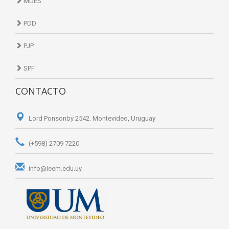
MDES
PDD
PJP
SPF
CONTACTO
Lord Ponsonby 2542. Montevideo, Uruguay
(+598) 2709 7220
info@ieem.edu.uy