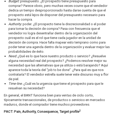
Budget
:
presupuesto
.
¿El prospecto tiene presupuesto para
comprar? Parece obvio, pero muchas veces ocurre que el vendedor
dedica un tiempo desproporcionado hasta darse cuenta de que el
prospecto está lejos de disponer del presupuesto necesario para
hacer la compra.
Authority
:
poder
.
¿El prospecto tiene la discrecionalidad o el poder
para tomar la decisión de compra? Pasa con frecuencia que el
vendedor no logra desentrañar dentro de la organización del
prospecto cuál es el rol que tiene cada jugador en la unidad de
decisión de compra. Hace falta mapear esto temprano como para
poder tener una agenda dentro de la organización y evaluar mejor las
probabilidades de éxito.
Need:
¿Qué es lo que hace nuestro producto o servicio? ¿Resuelve
alguna necesidad real del prospecto? ¿Podemos resolver mejor su
necesidad que las alternativas que ya utiliza o está barajando? Aquí
aparece toda la teoría del “job to be done”. ¿Para qué es que nos
contrataría? El vendedor estrella suele tener este discurso muy a flor
de piel.
Time-line.
¿Cuál es la urgencia que tiene el prospecto para que le
resuelvan su necesidad?
En general, el BANT funciona bien para ventas de ciclo corto,
típicamente transaccionales, de productos o servicios en mercados
maduros, donde el comprador tiene muchos proveedores.
2
PACT:
Pain, Authority, Consequence, Target profile