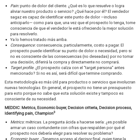
Pain
:
punto de dolor del cliente. ¿Qué es lo que resuelve o logra
aliviar nuestro producto o servicio? ¿Qué hace por él? El vendedor
sagaz es capaz de identificar este punto de dolor —incluso
anticiparlo— como para que, una vez que el prospecto lo tenga, tome
consciencia de que el vendedor le está ofreciendo la mejor solución
para resolverlo.
Ya lo hemos tratado más arriba.
Consequence:
consecuencia; particularmente, costo a pagar. El
prospecto puede identificar su punto de dolor o necesidad, pero si
no es consciente de las consecuencias (no deseadas) por no tomar
una decisión, diferirá la compra y directamente no comprará.
Target profile.
¿El prospecto calza con el “target persona” antes
mencionado? Si no es así, será difícil que termine comprando.
Esta metodología es más útil para productos o servicios que involucran
nuevas tecnologías. En general, el prospecto no tiene un presupuesto
para esto porque no sabe que esta solución existe y tampoco es
consciente de su necesidad.
MEDDIC:
Metrics, Economic buyer, Decision criteria, Decision process,
3
Identifying pain, Champion
Metrics:
métricas. La pregunta ácida a hacerse sería: ¿es posible
armar un caso contundente con cifras que respalden por qué el
prospecto nos debería elegir para resolver su problema?
Economic buyer
. ¿Tenemos acceso al decisor final, quien tiene la