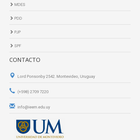
MDES
PDD
PJP
SPF
CONTACTO
Lord Ponsonby 2542. Montevideo, Uruguay
(+598) 2709 7220
info@ieem.edu.uy