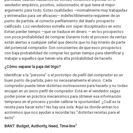
vendedor empático, positivo, solucionador, el que tiene el mejor
argumento para todo. Estas cualidades —normalmente muy trabajadas
y entrenadas para ser eficaces— indefectiblemente requieren de un
punto de partida: el correcto perfilamiento del
lead
o prospecto
calificado. Los vendedores estrella son súper disciplinados en esto.
Evitan perder tiempo —que se traduce en dinero — en los prospectos
con poca probabilidad de comprar. Durante todo el proceso de ventas
están alertas a cualquier señal que denote que no hay interés de parte
del potencial comprador. Son conscientes de que esos prospectos
con baja probabilidad de comprar les quitan tiempo para identificar y
trabajar a aquellos que tienen una alta probabilidad de hacerlo.
¿Cómo separar la paja del trigo?
Identificar a la “persona” o el prototipo de perfil del comprador es un
buen punto de partida, pero no necesariamente el único. Cada
comprador puede tener distintas motivaciones para hacerlo y no todas
encajan en un único perfil de comprador. Está en el vendedor sagaz
poder poner en práctica mecanismos para obtener esa información
temprano en el proceso y poder calibrar la oportunidad. ¿Cuál es la
receta para hacer esto? No hay una sola. Aquí es donde entran los
acrónimos que nos ayudan a recordar las “distintas recetas para el
éxito”.
1
BANT:
Budget, Authority, Need, Time-line