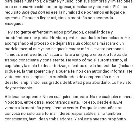
para seres humanos, de carne y hueso, con sus sombras y limitaciones,
pero con una vocación por progresar, desafiarse y aprender. El único
requisito
sine qua non
es ese: la humildad de ponernos en lugar de
aprendiz. Es bueno llegar así, sino la montaña nos acomoda.
Enseguida.
He visto gente enfrentar miedos profundos, desafiándose y
mostrándose que podía. He visto gente llorar duelos inconclusos. He
acompañado el proceso de dejar atrás un dolor, una máscara o un
modelo mental que ya no se quería cargar más. He visto personas
“tímidas e introvertidas” sacar a flote a un grupo entero, a fuerza de
trabajo consciente y consistente. He visto cómo el autoritarismo, el
capricho y la mala fe desautorizan, mientras que la honestidad (incluso
si duele), la transparencia y la buena fe, nos dan autoridad informal. He
visto cómo se amplían las posibilidades de comprensión de un
desafío, ampliando, así, grados de libertad para abordarlo. Lo he visto,
doy testimonio.
A liderar se aprende. No en cualquier contexto. No de cualquier manera.
Nosotros, entre otras, encontramos esta. Por eso, desde el IEEM
vamos a la montaña y seguiremos yendo. Porque la montaña nos
convoca no solo para formar líderes responsables, sino también
conscientes, humildes y trabajadores. Y ahí está nuestro propósito.