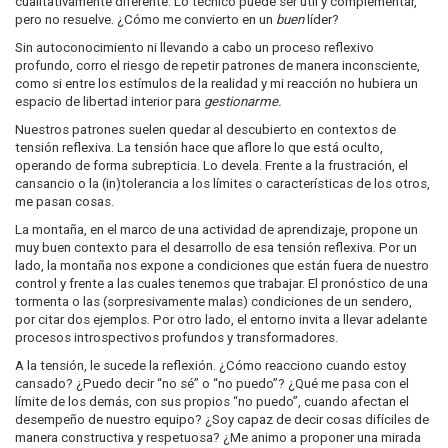
cualitativamente diferente. Lo técnico puede ser útil y complementar,
pero no resuelve. ¿Cómo me convierto en un
buen
líder?
Sin autoconocimiento ni llevando a cabo un proceso reflexivo
profundo, corro el riesgo de repetir patrones de manera inconsciente,
como si entre los estímulos de la realidad y mi reacción no hubiera un
espacio de libertad interior para
gestionarme.
Nuestros patrones suelen quedar al descubierto en contextos de
tensión reflexiva. La tensión hace que aflore lo que está oculto,
operando de forma subrepticia. Lo devela. Frente a la frustración, el
cansancio o la (in)tolerancia a los límites o características de los otros,
me pasan cosas.
La montaña, en el marco de una actividad de aprendizaje, propone un
muy buen contexto para el desarrollo de esa tensión reflexiva. Por un
lado, la montaña nos expone a condiciones que están fuera de nuestro
control y frente a las cuales tenemos que trabajar. El pronóstico de una
tormenta o las (sorpresivamente malas) condiciones de un sendero,
por citar dos ejemplos. Por otro lado, el entorno invita a llevar adelante
procesos introspectivos profundos y transformadores.
A la tensión, le sucede la reflexión. ¿Cómo reacciono cuando estoy
cansado? ¿Puedo decir “no sé” o “no puedo”? ¿Qué me pasa con el
límite de los demás, con sus propios “no puedo”, cuando afectan el
desempeño de nuestro equipo? ¿Soy capaz de decir cosas difíciles de
manera constructiva y respetuosa? ¿Me animo a proponer una mirada