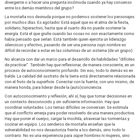
divergente o a hacer una pregunta incómoda cuando ya hay consenso
entre los demás miembros del grupo?
La montaña nos desnuda porque no podemos sostener los personajes
por muchos días. Es agotador. Está aquel que es el alma de la fiesta,
solidario, hiperactivo, hasta que al cuarto día no puede sostener la
energía. Está el que gruñe cuando las cosas no son exactamente como
había pensado que serían. Está también quien ejercita un liderazgo
silencioso y efectivo, pasando de ser una persona cuyo nombre es
difícil de recordar a estar en las columnas de un sistema (de un grupo).
No alcanza con dar un marco para el desarrollo de habilidades “difíciles
de practicar”. También hay que reflexionar, de manera consciente, en un
proceso de autoconocimiento profundo. Sin eso, todo lo demás es en
balde. La calidad del sustrato de la tierra está directamente relacionada
con el fruto de la superficie. Conectar con la fuente, con uno mismo, de
manera honda, para liderar desde la (auto)conciencia.
Con autoconocimiento y reflexión, ahí sí, hay que tomar decisiones en
un contexto desconocido y sin suficiente información. Hay que
coordinar voluntades. Los temas difíciles se conversan. Se estimula
que el conflicto emerja para poder resolverlo de una manera productiva.
Hay que poner el cuerpo, cargar la mochila, atravesar las tormentas y
cocinar en equipo. Los senderos de montaña enseñan que la
vulnerabilidad no nos desautoriza frente a los demás, sino todo lo
contrario. No es una experiencia para súper hombres ni mujeres, sino