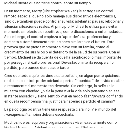
Michael siente que no tiene control sobre su tiempo.
En un momento, Morty (Christopher Walken) le entrega un control
remoto especial que no solo maneja sus dispositivos electrónicos,
sino que también puede controlar su vida: adelantar, pausar, rebobinar y
silenciar situaciones reales. Al principio, Michael lo utiliza para evitar
momentos molestos o repetitivos, como discusiones o enfermedades.
Sin embargo, el control empieza a “aprender” sus preferencias y
adelanta automáticamente situaciones similares en el futuro. Esto
provoca que se pierda momentos clave con su familia, como el
crecimiento de sus hijos o el deterioro de la salud de su padre. Con el
tiempo, Michael se da cuenta de que ha sacrificado lo más importante
por perseguir el éxito profesional. Devastado, intenta recuperar lo
perdido, pero parece demasiado tarde.
Creo que todos quienes vimos esta película, en algún punto quisimos
recibir ese control: poder adelantar partes “aburridas” de la vida o saltar
directamente al momento tan deseado. Sin embargo, la película lo
muestra con claridad. ¿Vale la pena vivir la vida solo pensando en ese
instante ansiado? ¿Tiene sentido vivir en modo
fast forward
, confiando
en que la recompensa final justificará habernos perdido el camino?
La psicología positiva tiene una respuesta clara: no. Y el mundo del
management
también debería escucharla.
Muchos líderes, equipos y organizaciones viven exactamente como
Michael Newman. Adelantan conversaciones difíciles, pausan