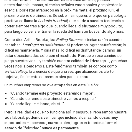
necesidades humanas, silencian señales emocionales y se pierden lo
esencial por estar atrapados en la próxima meta, el próximo KPI, el
próximo cierre de trimestre. Se suben, sin querer, a lo que en psicología
positiva se llama la
hedonic treadmill
, que alude a nuestra tendencia a
correr siempre tras algo que, cuando llega, disfrutamos muy poquito,
para luego volver a entrar en la rueda del hámster buscando algo más.
Como dice Arthur Brooks, los
Rolling Stones
no tenían razón cuando
cantaban:
I can’t get no satisfaction
. Sí podemos lograr satisfacción; lo
difícil es mantenerla. Y diría más: lo difícil es disfrutar del camino sin
estar obsesionados solo con el resultado. Porque en ese camino se
juega nuestra vida —y también nuestra calidad de liderazgo—, y muchas
veces nos la perdemos. Este fenómeno también se conoce como
arrival fallacy:
la creencia de que una vez que alcancemos cierto
objetivo, finalmente estaremos bien para siempre.
En muchas empresas se vive atrapados en esta ilusión:
“Cuando termine este proyecto estaremos mejor”.
“Cuando cerremos este trimestre vamos a respirar”.
“Cuando llegue el bono, ahí sí…”.
Pero la realidad es que no funciona así. Y seguro, si repasamos nuestra
vida laboral, podemos verificar que incluso alcanzando cosas muy
importantes —ascensos, nuevos roles, logros extraordinarios— el
estado de “felicidad” nunca es permanente.