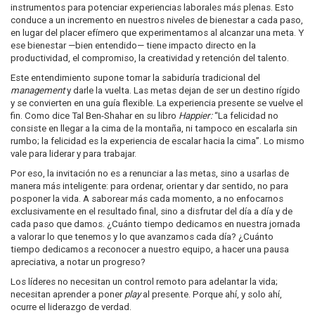
instrumentos para potenciar experiencias laborales más plenas. Esto
conduce a un incremento en nuestros niveles de bienestar a cada paso,
en lugar del placer efímero que experimentamos al alcanzar una meta. Y
ese bienestar —bien entendido— tiene impacto directo en la
productividad, el compromiso, la creatividad y retención del talento.
Este entendimiento supone tomar la sabiduría tradicional del
management
y darle la vuelta. Las metas dejan de ser un destino rígido
y se convierten en una guía flexible. La experiencia presente se vuelve el
fin. Como dice Tal Ben-Shahar en su libro
Happier:
“La felicidad no
consiste en llegar a la cima de la montaña, ni tampoco en escalarla sin
rumbo; la felicidad es la experiencia de escalar hacia la cima”. Lo mismo
vale para liderar y para trabajar.
Por eso, la invitación no es a renunciar a las metas, sino a usarlas de
manera más inteligente: para ordenar, orientar y dar sentido, no para
posponer la vida. A saborear más cada momento, a no enfocarnos
exclusivamente en el resultado final, sino a disfrutar del día a día y de
cada paso que damos. ¿Cuánto tiempo dedicamos en nuestra jornada
a valorar lo que tenemos y lo que avanzamos cada día? ¿Cuánto
tiempo dedicamos a reconocer a nuestro equipo, a hacer una pausa
apreciativa, a notar un progreso?
Los líderes no necesitan un control remoto para adelantar la vida;
necesitan aprender a poner
play
al presente. Porque ahí, y solo ahí,
ocurre el liderazgo de verdad.