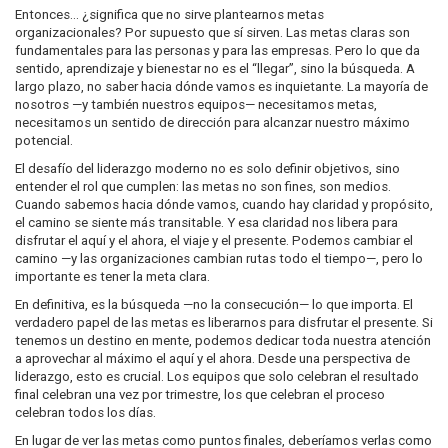
Entonces… ¿significa que no sirve plantearnos metas
organizacionales? Por supuesto que sí sirven. Las metas claras son
fundamentales para las personas y para las empresas. Pero lo que da
sentido, aprendizaje y bienestar no es el “llegar”, sino la búsqueda. A
largo plazo, no saber hacia dónde vamos es inquietante. La mayoría de
nosotros —y también nuestros equipos— necesitamos metas,
necesitamos un sentido de dirección para alcanzar nuestro máximo
potencial.
El desafío del liderazgo moderno no es solo definir objetivos, sino
entender el rol que cumplen: las metas no son fines, son medios.
Cuando sabemos hacia dónde vamos, cuando hay claridad y propósito,
el camino se siente más transitable. Y esa claridad nos libera para
disfrutar el aquí y el ahora, el viaje y el presente. Podemos cambiar el
camino —y las organizaciones cambian rutas todo el tiempo—, pero lo
importante es tener la meta clara.
En definitiva, es la búsqueda —no la consecución— lo que importa. El
verdadero papel de las metas es liberarnos para disfrutar el presente. Si
tenemos un destino en mente, podemos dedicar toda nuestra atención
a aprovechar al máximo el aquí y el ahora. Desde una perspectiva de
liderazgo, esto es crucial. Los equipos que solo celebran el resultado
final celebran una vez por trimestre, los que celebran el proceso
celebran todos los días.
En lugar de ver las metas como puntos finales, deberíamos verlas como