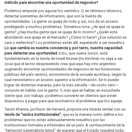
método para encontrar una oportunidad de negocios?
Podemos empezar por aguzar los sentidos. O, en términos técnicos,
detectar asimetrías de información, que son la fuente de
oportunidades. La gente se queja de todo y, así, nos da un acceso
privilegiado a muchos problemas. Tomemos nota: ¿de qué se queja la
gente? ¿Hay mucha gente que se queja de lo mismo? ¿Quién está
abordando esa queja en el mercado? ¿Cómo lo hace? ¿Esa solución es
cara o inefectiva? Los problemas están allí, esperando a ser resueltos.
Lo que cambia es nuestra conciencia y, por tanto, nuestra capacidad
para detectar una oportunidad.
Esto, que suena zonzo, está
fundamentado en la teoría de Israel Kirzner (no Kirchner, no vaya a ser
cosa que el lector desprevenido crea que aquí hay otro argentino
sugiriendo encontrar oportunidades de negocios en las licitaciones
públicas del país vecino), economista de la escuela austríaca, según la
cual necesitamos un acceso superior a la información. Se lo puede
lograr de distintas maneras, pero la más sencilla —de costo cero—
consiste en hablar con la gente. Y, más que en hablar, en escucharla.
Gente que, con trabajo, podremos convertir en clientes que estén
dispuestos a pagar para que resolvamos el problema que los aqueja.
Tarum Khanna, profesor de Harvard, propone una mirada similar con su
teoría de “vacíos institucionales”
, que es la manera como define a los
problemas que no están adecuadamente resueltos por las
instituciones formales e informales de un país. A contracorriente de la
“tentación paternalista latina” de esperar que el Estado resuelva todo,