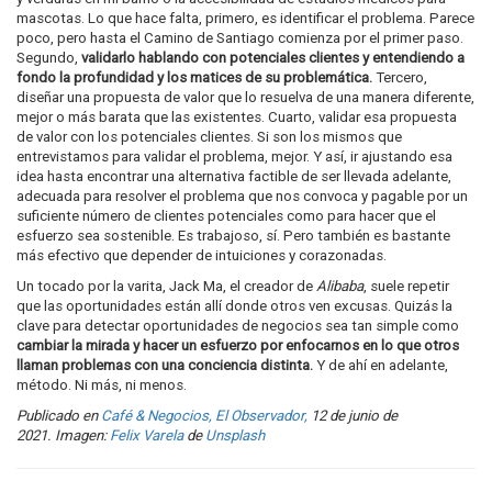
mascotas. Lo que hace falta, primero, es identificar el problema. Parece
poco, pero hasta el Camino de Santiago comienza por el primer paso.
Segundo,
validarlo hablando con potenciales clientes y entendiendo a
fondo la profundidad y los matices de su problemática.
Tercero,
diseñar una propuesta de valor que lo resuelva de una manera diferente,
mejor o más barata que las existentes. Cuarto, validar esa propuesta
de valor con los potenciales clientes. Si son los mismos que
entrevistamos para validar el problema, mejor. Y así, ir ajustando esa
idea hasta encontrar una alternativa factible de ser llevada adelante,
adecuada para resolver el problema que nos convoca y pagable por un
suficiente número de clientes potenciales como para hacer que el
esfuerzo sea sostenible. Es trabajoso, sí. Pero también es bastante
más efectivo que depender de intuiciones y corazonadas.
Un tocado por la varita, Jack Ma, el creador de
Alibaba
, suele repetir
que las oportunidades están allí donde otros ven excusas. Quizás la
clave para detectar oportunidades de negocios sea tan simple como
cambiar la mirada y hacer un esfuerzo por enfocarnos en lo que otros
llaman problemas con una conciencia distinta.
Y de ahí en adelante,
método. Ni más, ni menos.
Publicado en
Café & Negocios, El Observador,
12 de junio de
2021. Imagen:
Felix Varela
de
Unsplash