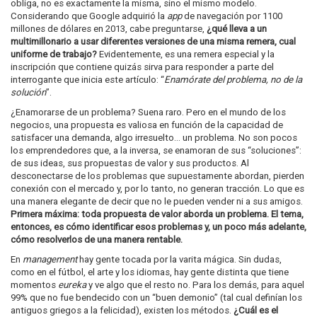
obliga, no es exactamente la misma, sino el mismo modelo.
Considerando que Google adquirió la
app
de navegación por 1100
millones de dólares en 2013, cabe preguntarse,
¿qué lleva a un
multimillonario a usar diferentes versiones de una misma remera, cual
uniforme de trabajo?
Evidentemente, es una remera especial y la
inscripción que contiene quizás sirva para responder a parte del
interrogante que inicia este artículo: “
Enamórate del problema, no de la
solución
”.
¿Enamorarse de un problema? Suena raro. Pero en el mundo de los
negocios, una propuesta es valiosa en función de la capacidad de
satisfacer una demanda, algo irresuelto… un problema. No son pocos
los emprendedores que, a la inversa, se enamoran de sus “soluciones”:
de sus ideas, sus propuestas de valor y sus productos. Al
desconectarse de los problemas que supuestamente abordan, pierden
conexión con el mercado y, por lo tanto, no generan tracción. Lo que es
una manera elegante de decir que no le pueden vender ni a sus amigos.
Primera máxima: toda propuesta de valor aborda un problema. El tema,
entonces, es cómo identificar esos problemas y, un poco más adelante,
cómo resolverlos de una manera rentable.
En
management
hay gente tocada por la varita mágica. Sin dudas,
como en el fútbol, el arte y los idiomas, hay gente distinta que tiene
momentos
eureka
y ve algo que el resto no. Para los demás, para aquel
99% que no fue bendecido con un “buen demonio” (tal cual definían los
antiguos griegos a la felicidad), existen los métodos.
¿Cuál es el