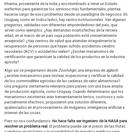
Khanna, proveniente de la India y acostumbrado a tener un Estado
inefectivo para garantizar los servicios más fundamentales, plantea
hacerse cargo de esos problemas desde un paradigma de negocios. En
Uruguay, como en todos lados, hay vacíos institucionales. Van algunas
preguntas, validadas con diferentes emprendedores del país, que
sirven como ejemplos: ¿hay demandas insatisfechas de la tercera
edad, en el marco de un país cuya población está crecientemente
envejecida? ¿Hay centros de salud que atiendan integralmente la
recuperación de personas que hayan sufrido accidentes cerebro
vasculares (ACV) o accidentes viales? ¿Existen mecanismos de
certificación que garanticen la calidad de los productos en la industria
apícola?
Algo así se preguntaron desde
ZoomAgri
, una empresa de
agtech:
¿existen mecanismos para testear, inspeccionar y certificar la calidad
de los
commodities
agrícolas de las cadenas de valor alimenticias?
Una pregunta ciertamente relevante para países con una base amplia
de producción agrícola, como Uruguay. Cuando determinaron que los
mecanismos existentes eran tremendamente lentos, costosos y solo
parcialmente efectivos, propusieron una solución diferente,
apalancados en el procesamiento de imágenes, inteligencia artificial e
internet de las cosas.
Pero no nos confundamos.
No hace falta ser ingeniero de la NASA para
resolver un problema real.
El problema puede ser el precio de las frutas
y verduras en mi barrio o la accesibilidad de estudios médicos para