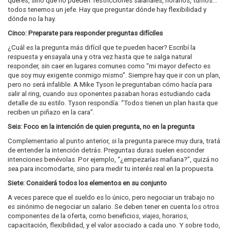
querés, sino que no pueden: restricciones salariales, horarios, turnos…
todos tenemos un jefe. Hay que preguntar dónde hay flexibilidad y
dónde no la hay.
Cinco: Preparate para responder preguntas difíciles
¿Cuál es la pregunta más difícil que te pueden hacer? Escribí la
respuesta y ensayala una y otra vez hasta que te salga natural
responder, sin caer en lugares comunes como “mi mayor defecto es
que soy muy exigente conmigo mismo”. Siempre hay que ir con un plan,
pero no será infalible. A Mike Tyson le preguntaban cómo hacía para
salir al ring, cuando sus oponentes pasaban horas estudiando cada
detalle de su estilo. Tyson respondía: “Todos tienen un plan hasta que
reciben un piñazo en la cara”.
Seis: Foco en la intención de quien pregunta, no en la pregunta
Complementario al punto anterior, si la pregunta parece muy dura, tratá
de entender la intención detrás. Preguntas duras suelen esconder
intenciones benévolas. Por ejemplo, “¿empezarías mañana?”, quizá no
sea para incomodarte, sino para medir tu interés real en la propuesta.
Siete: Considerá todos los elementos en su conjunto
A veces parece que el sueldo es lo único, pero negociar un trabajo no
es sinónimo de negociar un salario. Se deben tener en cuenta los otros
componentes de la oferta, como beneficios, viajes, horarios,
capacitación, flexibilidad, y el valor asociado a cada uno. Y sobre todo,