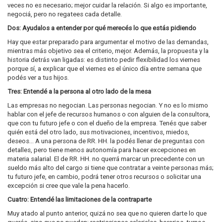
veces no es necesario; mejor cuidar la relación. Si algo es importante,
negociá, pero no regatees cada detalle.
Dos: Ayudalos a entender por qué merecés lo que estás pidiendo
Hay que estar preparado para argumentar el motivo de las demandas,
mientras más objetivo sea el criterio, mejor. Además, la propuesta y la
historia detrás van ligadas: es distinto pedir flexibilidad los viernes
porque sí, a explicar que el viernes es el único día entre semana que
podés ver a tus hijos.
Tres: Entendé a la persona al otro lado de la mesa
Las empresas no negocian. Las personas negocian. Y no es lo mismo
hablar con el jefe de recursos humanos o con alguien de la consultora,
que con tu futuro jefe o con el dueño de la empresa. Tenés que saber
quién está del otro lado, sus motivaciones, incentivos, miedos,
deseos… A una persona de RR. HH. la podés llenar de preguntas con
detalles, pero tiene menos autonomía para hacer excepciones en
materia salarial. El de RR. HH. no querrá marcar un precedente con un
sueldo más alto del cargo si tiene que contratar a veinte personas más;
tu futuro jefe, en cambio, podrá tener otros recursos o solicitar una
excepción si cree que vale la pena hacerlo.
Cuatro: Entendé las limitaciones de la contraparte
Muy atado al punto anterior, quizá no sea que no quieren darte lo que