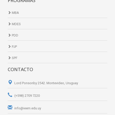
PROGRAMAS
MBA
MDES
PDD
PJP
SPF
CONTACTO
Lord Ponsonby 2542. Montevideo, Uruguay
(+598) 2709 7220
info@ieem.edu.uy