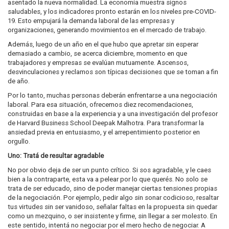
asentado la nueva normalidad. La economía muestra signos
saludables, y los indicadores pronto estarán en los niveles pre-COVID-
19. Esto empujará la demanda laboral de las empresas y
organizaciones, generando movimientos en el mercado de trabajo.
Además, luego de un año en el que hubo que apretar sin esperar
demasiado a cambio, se acerca diciembre, momento en que
trabajadores y empresas se evalúan mutuamente. Ascensos,
desvinculaciones y reclamos son típicas decisiones que se toman a fin
de año.
Por lo tanto, muchas personas deberán enfrentarse a una negociación
laboral. Para esa situación, ofrecemos diez recomendaciones,
construidas en base a la experiencia y a una investigación del profesor
de Harvard Business School Deepak Malhotra. Para transformar la
ansiedad previa en entusiasmo, y el arrepentimiento posterior en
orgullo.
Uno: Tratá de resultar agradable
No por obvio deja de ser un punto crítico. Si sos agradable, y le caes
bien a la contraparte, esta va a pelear por lo que querés. No solo se
trata de ser educado, sino de poder manejar ciertas tensiones propias
de la negociación. Por ejemplo, pedir algo sin sonar codicioso, resaltar
tus virtudes sin ser vanidoso, señalar faltas en la propuesta sin quedar
como un mezquino, o ser insistente y firme, sin llegar a ser molesto. En
este sentido, intentá no negociar por el mero hecho de negociar. A