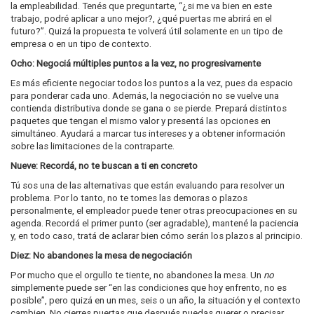
la empleabilidad. Tenés que preguntarte, “¿si me va bien en este
trabajo, podré aplicar a uno mejor?, ¿qué puertas me abrirá en el
futuro?”. Quizá la propuesta te volverá útil solamente en un tipo de
empresa o en un tipo de contexto.
Ocho: Negociá múltiples puntos a la vez, no progresivamente
Es más eficiente negociar todos los puntos a la vez, pues da espacio
para ponderar cada uno. Además, la negociación no se vuelve una
contienda distributiva donde se gana o se pierde. Prepará distintos
paquetes que tengan el mismo valor y presentá las opciones en
simultáneo. Ayudará a marcar tus intereses y a obtener información
sobre las limitaciones de la contraparte.
Nueve: Recordá, no te buscan a ti en concreto
Tú sos una de las alternativas que están evaluando para resolver un
problema. Por lo tanto, no te tomes las demoras o plazos
personalmente, el empleador puede tener otras preocupaciones en su
agenda. Recordá el primer punto (ser agradable), mantené la paciencia
y, en todo caso, tratá de aclarar bien cómo serán los plazos al principio.
Diez: No abandones la mesa de negociación
Por mucho que el orgullo te tiente, no abandones la mesa. Un
no
simplemente puede ser “en las condiciones que hoy enfrento, no es
posible”, pero quizá en un mes, seis o un año, la situación y el contexto
cambien. No cierres puertas que después puedas querer o precisar