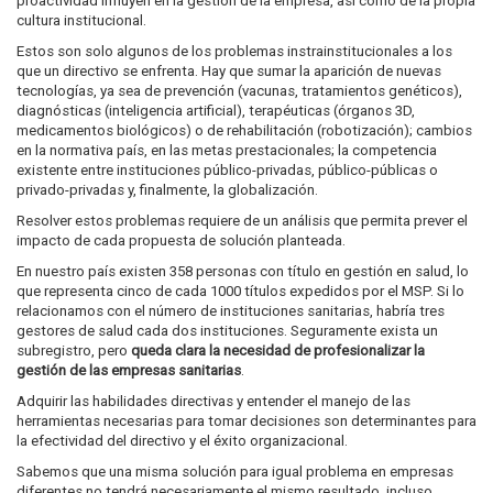
proactividad influyen en la gestión de la empresa, así como de la propia
cultura institucional.
Estos son solo algunos de los problemas instrainstitucionales a los
que un directivo se enfrenta. Hay que sumar la aparición de nuevas
tecnologías, ya sea de prevención (vacunas, tratamientos genéticos),
diagnósticas (inteligencia artificial), terapéuticas (órganos 3D,
medicamentos biológicos) o de rehabilitación (robotización); cambios
en la normativa país, en las metas prestacionales; la competencia
existente entre instituciones público-privadas, público-públicas o
privado-privadas y, finalmente, la globalización.
Resolver estos problemas requiere de un análisis que permita prever el
impacto de cada propuesta de solución planteada.
En nuestro país existen 358 personas con título en gestión en salud, lo
que representa cinco de cada 1000 títulos expedidos por el MSP. Si lo
relacionamos con el número de instituciones sanitarias, habría tres
gestores de salud cada dos instituciones. Seguramente exista un
subregistro, pero
queda clara la necesidad de profesionalizar la
gestión de las empresas sanitarias
.
Adquirir las habilidades directivas y entender el manejo de las
herramientas necesarias para tomar decisiones son determinantes para
la efectividad del directivo y el éxito organizacional.
Sabemos que una misma solución para igual problema en empresas
diferentes no tendrá necesariamente el mismo resultado, incluso