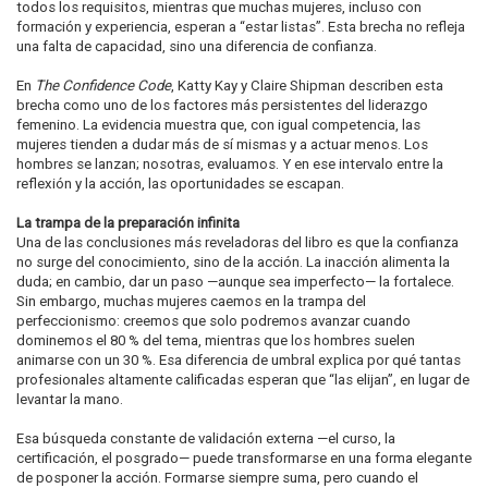
todos los requisitos, mientras que muchas mujeres, incluso con
formación y experiencia, esperan a “estar listas”. Esta brecha no refleja
una falta de capacidad, sino una diferencia de confianza.
En
The Confidence Code
, Katty Kay y Claire Shipman describen esta
brecha como uno de los factores más persistentes del liderazgo
femenino. La evidencia muestra que, con igual competencia, las
mujeres tienden a dudar más de sí mismas y a actuar menos. Los
hombres se lanzan; nosotras, evaluamos. Y en ese intervalo entre la
reflexión y la acción, las oportunidades se escapan.
La trampa de la preparación infinita
Una de las conclusiones más reveladoras del libro es que la confianza
no surge del conocimiento, sino de la acción. La inacción alimenta la
duda; en cambio, dar un paso —aunque sea imperfecto— la fortalece.
Sin embargo, muchas mujeres caemos en la trampa del
perfeccionismo: creemos que solo podremos avanzar cuando
dominemos el 80 % del tema, mientras que los hombres suelen
animarse con un 30 %. Esa diferencia de umbral explica por qué tantas
profesionales altamente calificadas esperan que “las elijan”, en lugar de
levantar la mano.
Esa búsqueda constante de validación externa —el curso, la
certificación, el posgrado— puede transformarse en una forma elegante
de posponer la acción. Formarse siempre suma, pero cuando el