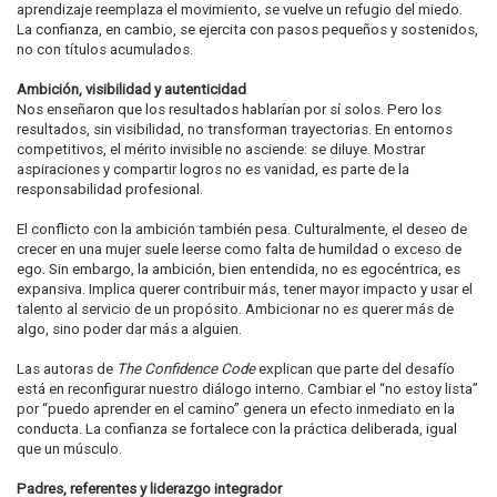
aprendizaje reemplaza el movimiento, se vuelve un refugio del miedo.
La confianza, en cambio, se ejercita con pasos pequeños y sostenidos,
no con títulos acumulados.
Ambición, visibilidad y autenticidad
Nos enseñaron que los resultados hablarían por sí solos. Pero los
resultados, sin visibilidad, no transforman trayectorias. En entornos
competitivos, el mérito invisible no asciende: se diluye. Mostrar
aspiraciones y compartir logros no es vanidad, es parte de la
responsabilidad profesional.
El conflicto con la ambición también pesa. Culturalmente, el deseo de
crecer en una mujer suele leerse como falta de humildad o exceso de
ego. Sin embargo, la ambición, bien entendida, no es egocéntrica, es
expansiva. Implica querer contribuir más, tener mayor impacto y usar el
talento al servicio de un propósito. Ambicionar no es querer más de
algo, sino poder dar más a alguien.
Las autoras de
The Confidence Code
explican que parte del desafío
está en reconfigurar nuestro diálogo interno. Cambiar el “no estoy lista”
por “puedo aprender en el camino” genera un efecto inmediato en la
conducta. La confianza se fortalece con la práctica deliberada, igual
que un músculo.
Padres, referentes y liderazgo integrador