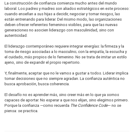
La construcción de confianza comienza mucho antes del mundo
laboral. Los padres y madres son aliados estratégicos en este proceso:
cuando enseñan a sus hijas a decidir, negociar y tomar riesgos, las
están entrenando para liderar. Del mismo modo, las organizaciones
deben ofrecer referentes femeninos visibles, para que las nuevas
generaciones no asocien liderazgo con masculinidad, sino con
autenticidad.
El liderazgo contemporáneo requiere integrar energías: la firmeza y la
toma de riesgo asociadas a lo masculino; con la empatía, la escucha y
el cuidado, más propios de lo femenino. No se trata de imitar un estilo
ajeno, sino de expandir el propio repertorio.
Y, finalmente, aceptar que no le vamos a gustar a todos. Liderar implica
tomar decisiones que no siempre agradan. La confianza auténtica no
busca aprobación, busca coherencia.
El desafío no es aprender más, sino creer más en lo que ya somos
capaces de aportar. No esperar a que nos elijan, sino elegirnos primero.
Porque la confianza —como recuerda
The Confidence Code
— no se
piensa: se practica.