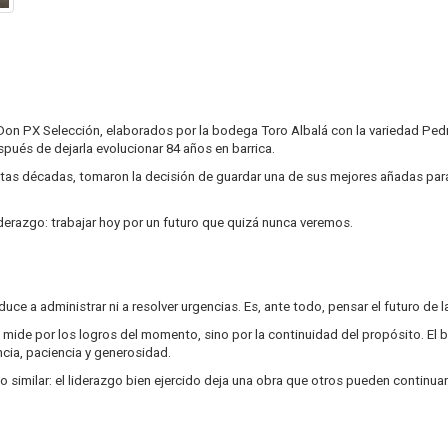
s Don PX Selección, elaborados por la bodega Toro Albalá con la variedad Ped
pués de dejarla evolucionar 84 años en barrica.
antas décadas, tomaron la decisión de guardar una de sus mejores añadas p
iderazgo: trabajar hoy por un futuro que quizá nunca veremos.
duce a administrar ni a resolver urgencias. Es, ante todo, pensar el futuro de la
 mide por los logros del momento, sino por la continuidad del propósito. El
cia, paciencia y generosidad.
go similar: el liderazgo bien ejercido deja una obra que otros pueden continuar