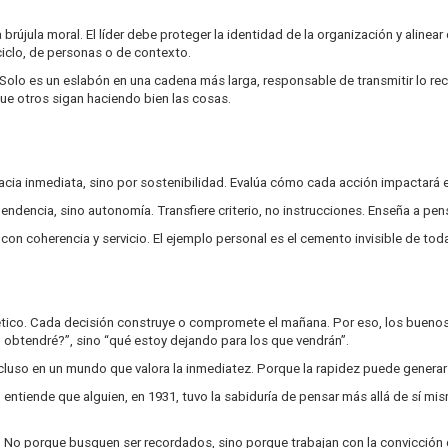
brújula moral. El líder debe proteger la identidad de la organización y alinea
ciclo, de personas o de contexto.
Solo es un eslabón en una cadena más larga, responsable de transmitir lo rec
que otros sigan haciendo bien las cosas.
ia inmediata, sino por sostenibilidad. Evalúa cómo cada acción impactará en l
dencia, sino autonomía. Transfiere criterio, no instrucciones. Enseña a pensa
on coherencia y servicio. El ejemplo personal es el cemento invisible de tod
 ético. Cada decisión construye o compromete el mañana. Por eso, los buenos
 obtendré?”, sino “qué estoy dejando para los que vendrán”.
incluso en un mundo que valora la inmediatez. Porque la rapidez puede generar
ntiende que alguien, en 1931, tuvo la sabiduría de pensar más allá de sí mis
. No porque busquen ser recordados, sino porque trabajan con la convicción 