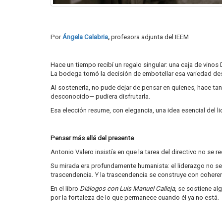
Por
Ángela Calabria
,
profesora adjunta del IEEM
Hace un tiempo recibí un regalo singular: una caja de vino
La bodega tomó la decisión de embotellar esa variedad des
Al sostenerla, no pude dejar de pensar en quienes, hace t
desconocido— pudiera disfrutarla.
Esa elección resume, con elegancia, una idea esencial del l
Pensar más allá del presente
Antonio Valero insistía en que la tarea del directivo no se re
Su mirada era profundamente humanista: el liderazgo no se
trascendencia. Y la trascendencia se construye con coheren
En el libro
Diálogos con Luis Manuel Calleja
, se sostiene al
por la fortaleza de lo que permanece cuando él ya no está.