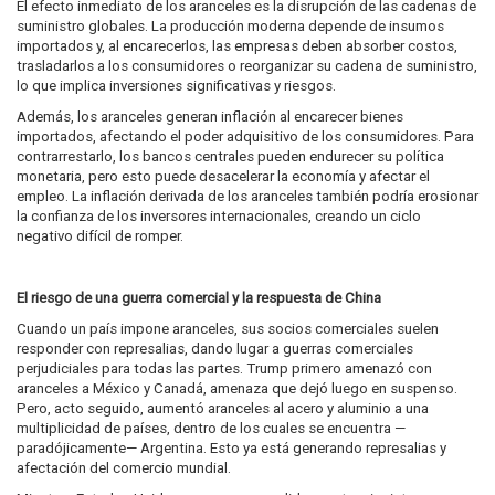
El efecto inmediato de los aranceles es la disrupción de las cadenas de
suministro globales. La producción moderna depende de insumos
importados y, al encarecerlos, las empresas deben absorber costos,
trasladarlos a los consumidores o reorganizar su cadena de suministro,
lo que implica inversiones significativas y riesgos.
Además, los aranceles generan inflación al encarecer bienes
importados, afectando el poder adquisitivo de los consumidores. Para
contrarrestarlo, los bancos centrales pueden endurecer su política
monetaria, pero esto puede desacelerar la economía y afectar el
empleo. La inflación derivada de los aranceles también podría erosionar
la confianza de los inversores internacionales, creando un ciclo
negativo difícil de romper.
El riesgo de una guerra comercial y la respuesta de China
Cuando un país impone aranceles, sus socios comerciales suelen
responder con represalias, dando lugar a guerras comerciales
perjudiciales para todas las partes. Trump primero amenazó con
aranceles a México y Canadá, amenaza que dejó luego en suspenso.
Pero, acto seguido, aumentó aranceles al acero y aluminio a una
multiplicidad de países, dentro de los cuales se encuentra —
paradójicamente— Argentina. Esto ya está generando represalias y
afectación del comercio mundial.