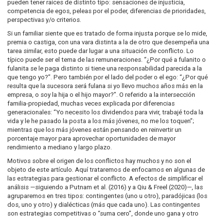
pueden tener raíces de distinto tipo: sensaciones de injusticia,
competencia de egos, peleas por el poder, diferencias de prioridades,
perspectivas y/o criterios.
Si un familiar siente que es tratado de forma injusta porque se lo mide,
premia o castiga, con una vara distinta a la de otro que desempeña una
tarea similar, esto puede dar lugar a una situación de conflicto. Lo
típico puede ser el tema de las remuneraciones. “¿Por qué a fulanito o
fulanita se le paga distinto si tiene una responsabilidad parecida a la
que tengo yo?”. Pero también por el lado del poder o el ego: “¿Por qué
resulta que la sucesora será fulana si yo llevo muchos años más en la
empresa, o soy la hija o el hijo mayor?”. O referido a la intersección
familia-propiedad, muchas veces explicada por diferencias
generacionales: “Yo necesito los dividendos para vivir, trabajé toda la
vida y le he pasado la posta a los más jóvenes, no me los toquen”;
mientras que los más jóvenes están pensando en reinvertir un
porcentaje mayor para aprovechar oportunidades de mayor
rendimiento a mediano y largo plazo.
Motivos sobre el origen de los conflictos hay muchos y no son el
objeto de este artículo. Aquí trataremos de enfocarnos en algunas de
las estrategias para gestionar el conflicto. A efectos de simplificar el
análisis —siguiendo a Putnam et al. (2016) y a Qiu & Freel (2020)—, las
agruparemos en tres tipos: contingentes (uno u otro), paradójicas (los
dos, uno y otro) y dialécticas (más que cada uno). Las contingentes
son estrategias competitivas o “suma cero”, donde uno gana y otro