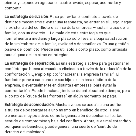
pierde, y se pueden agrupar en cuatro: evadir, separar, acomodar y
competir.
La estrategia de evasión
. Pasa por evitar el conflicto a través de
distintos mecanismos: evitar una respuesta, no entrar en el juego, negar
la existencia del conflicto o salirse de la empresa —hasta incluso de la
familia, con un divorcio—. Lo malo de esta estrategia es que
normalmente a mediano y largo plazo solo lleva a la baja satisfacción
de los miembros de la familia, rivalidad y desconfianza. Es una gestión
pasiva del conflicto. Puede ser útil solo a corto plazo, como antesala
para alguna de las otras estrategias.
La estrategia de separación
. Es una estrategia activa para gestionar el
conflicto que busca atenuarlo o eliminarlo a través de la reducción de la
confrontación. Ejemplo típico: “chacrear a la empresa familiar”. El
fundador pone a cada uno de sus hijos en un área distinta de la
empresa, o eventualmente en distintas empresas, para evitar la
confrontación. Puede funcionar, incluso durante bastante tiempo, pero
el costo de “cruce de las fronteras” en algún momento se paga.
Estrategia de acomodación.
Muchas veces se asocia a una actitud
altruista de postergarse a uno mismo en beneficio de otro. Tiene
elementos muy positivos como la generación de confianza, lealtad,
sentido de compromiso y baja del conflicto. Ahora, si es mal entendido
por quien se beneficia, puede generar una suerte de “sentido de
derecho del malcriado”.