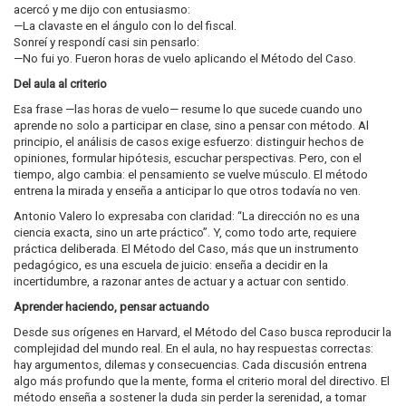
acercó y me dijo con entusiasmo:
—La clavaste en el ángulo con lo del fiscal.
Sonreí y respondí casi sin pensarlo:
—No fui yo. Fueron horas de vuelo aplicando el Método del Caso.
Del aula al criterio
Esa frase —las horas de vuelo— resume lo que sucede cuando uno
aprende no solo a participar en clase, sino a pensar con método. Al
principio, el análisis de casos exige esfuerzo: distinguir hechos de
opiniones, formular hipótesis, escuchar perspectivas. Pero, con el
tiempo, algo cambia: el pensamiento se vuelve músculo. El método
entrena la mirada y enseña a anticipar lo que otros todavía no ven.
Antonio Valero lo expresaba con claridad: “La dirección no es una
ciencia exacta, sino un arte práctico”. Y, como todo arte, requiere
práctica deliberada. El Método del Caso, más que un instrumento
pedagógico, es una escuela de juicio: enseña a decidir en la
incertidumbre, a razonar antes de actuar y a actuar con sentido.
Aprender haciendo, pensar actuando
Desde sus orígenes en Harvard, el Método del Caso busca reproducir la
complejidad del mundo real. En el aula, no hay respuestas correctas:
hay argumentos, dilemas y consecuencias. Cada discusión entrena
algo más profundo que la mente, forma el criterio moral del directivo. El
método enseña a sostener la duda sin perder la serenidad, a tomar