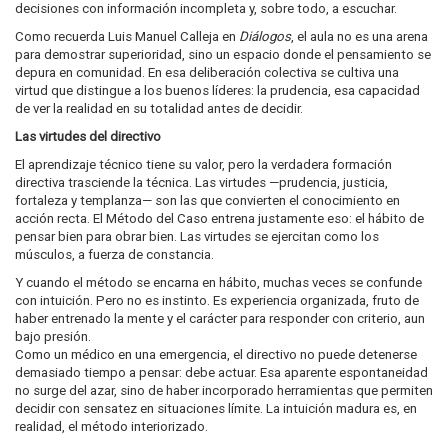
decisiones con información incompleta y, sobre todo, a escuchar.
Como recuerda Luis Manuel Calleja en
Diálogos
, el aula no es una arena
para demostrar superioridad, sino un espacio donde el pensamiento se
depura en comunidad. En esa deliberación colectiva se cultiva una
virtud que distingue a los buenos líderes: la prudencia, esa capacidad
de ver la realidad en su totalidad antes de decidir.
Las virtudes del directivo
El aprendizaje técnico tiene su valor, pero la verdadera formación
directiva trasciende la técnica. Las virtudes —prudencia, justicia,
fortaleza y templanza— son las que convierten el conocimiento en
acción recta. El Método del Caso entrena justamente eso: el hábito de
pensar bien para obrar bien. Las virtudes se ejercitan como los
músculos, a fuerza de constancia.
Y cuando el método se encarna en hábito, muchas veces se confunde
con intuición. Pero no es instinto. Es experiencia organizada, fruto de
haber entrenado la mente y el carácter para responder con criterio, aun
bajo presión.
Como un médico en una emergencia, el directivo no puede detenerse
demasiado tiempo a pensar: debe actuar. Esa aparente espontaneidad
no surge del azar, sino de haber incorporado herramientas que permiten
decidir con sensatez en situaciones límite. La intuición madura es, en
realidad, el método interiorizado.