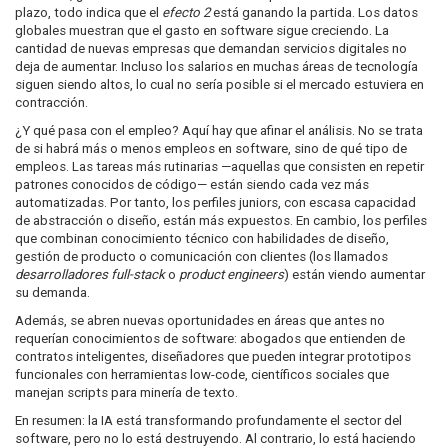
plazo, todo indica que el
efecto 2
está ganando la partida. Los datos
globales muestran que el gasto en software sigue creciendo. La
cantidad de nuevas empresas que demandan servicios digitales no
deja de aumentar. Incluso los salarios en muchas áreas de tecnología
siguen siendo altos, lo cual no sería posible si el mercado estuviera en
contracción.
¿Y qué pasa con el empleo? Aquí hay que afinar el análisis. No se trata
de si habrá más o menos empleos en software, sino de qué tipo de
empleos. Las tareas más rutinarias —aquellas que consisten en repetir
patrones conocidos de código— están siendo cada vez más
automatizadas. Por tanto, los perfiles juniors, con escasa capacidad
de abstracción o diseño, están más expuestos. En cambio, los perfiles
que combinan conocimiento técnico con habilidades de diseño,
gestión de producto o comunicación con clientes (los llamados
desarrolladores full-stack
o
product engineers
) están viendo aumentar
su demanda.
Además, se abren nuevas oportunidades en áreas que antes no
requerían conocimientos de software: abogados que entienden de
contratos inteligentes, diseñadores que pueden integrar prototipos
funcionales con herramientas low-code, científicos sociales que
manejan scripts para minería de texto.
En resumen: la IA está transformando profundamente el sector del
software, pero no lo está destruyendo. Al contrario, lo está haciendo