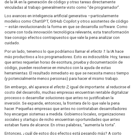
de la IA en la generación de código y otras tareas directamente
vinculadas al trabajo generalmente visto como “de programador”.
Los avances en inteligencia artificial generativa —particularmente
modelos como ChatGPT, GitHub Copilot y otros asistentes de código
— están revolucionando la forma en que se desarrolla software. Como
ocurre con toda innovación tecnológica relevante, esta transformación
trae consigo efectos contrapuestos que vale la pena analizar con
cuidado.
Por un lado, tenemos lo que podríamos llamar el
efecto 1
: la IA hace
más productivos a los programadores. Esto es indiscutible. Hoy, tareas
que antes requerían horas de escritura, prueba y documentación de
código, pueden resolverse en minutos con la ayuda de estas
herramientas. El resultado inmediato es que se necesita menos tiempo
(y potencialmente menos personas) para hacer el mismo trabajo.
Sin embargo, ahí aparece el
efecto 2
, igual de importante: al reducirse el
costo del desarrollo, muchas empresas encuentran rentable digitalizar
procesos o desarrollar soluciones que antes no justificaban la
inversión. Se expande, entonces, la frontera de lo que vale la pena
hacer. Pequeñas empresas que antes no contrataban desarrolladores
hoy encargan sistemas a medida. Gobiernos locales, organizaciones
sociales y startups de nicho encuentran oportunidades que antes
estaban fuera de alcance. En otras palabras, “aumenta la torta”.
Entonces, ¿cuál de estos dos efectos está pesando más? A corto