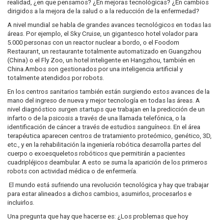
realidad, ¿en que pensamos? ¿En mejoras tecnológicas? ¿En cambios
dirigidos a la mejora de la salud o a la reducción de la enfermedad?
A nivel mundial se habla de grandes avances tecnológicos en todas las
áreas. Por ejemplo, el Sky Cruise, un gigantesco hotel volador para
5.000 personas con un reactor nuclear a bordo, o el Foodom
Restaurant, un restaurante totalmente automatizado en Guangzhou
(China) o el Fly Zoo, un hotel inteligente en Hangzhou, también en
China.Ambos son gestionados por una inteligencia artificial y
totalmente atendidos por robots.
En los centros sanitarios también están surgiendo estos avances de la
mano del ingreso de nueva y mejor tecnología en todas las áreas. A
nivel diagnóstico surgen startups que trabajan en la predicción de un
infarto o de la psicosis a través de una llamada telefónica, o la
identificación de cáncer a través de estudios sanguíneos. En el área
terapéutica aparecen centros de tratamiento proteómico, genético, 3D,
etc., y en la rehabilitación la ingeniería robótica desarrolla partes del
cuerpo o exoesqueletos robóticos que permitirán a pacientes
cuadripléjicos deambular. A esto se suma la aparición de los primeros
robots con actividad médica o de enfermería.
El mundo está sufriendo una revolución tecnológica y hay que trabajar
para estar alineados a dichos cambios, asumirlos, procesarlos e
incluirlos.
Una pregunta que hay que hacerse es: ¿Los problemas que hoy