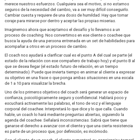
merece nuestros esfuerzos. Cualquiera sea el motivo, si no estamos
seguros de la necesidad del cambio, va a ser muy difícil conseguirlo.
Cambiar cuesta y requiere de una dosis de humildad. Hay que tomar
coraje para mirarse por dentro y aceptar las propias miserias.
Imaginemos ahora que aceptamos el desafío y lo llevamos a un
proceso de coaching. Nos convertimos en ese cliente o coachee que
busca la ayuda de una persona entrenada en un set de habilidades para
acompañar a otros en un proceso de cambio.
El coach nos ayudará a clarificar cual es el punto A del cual se parte (el
estado de la relación con ese compañero de trabajo hoy) y el punto B al
que se desea llegar (el estado futuro de relación, en un tiempo
determinado). Puede que invierta tiempo en animar al cliente a expresar
su objetivo en una frase o que ponga ambas situaciones en una escala
de 1 a 10 para visualizar la brecha.
Uno de los primeros objetivos del coach será generar un espacio de
confianza, psicológicamente seguro y confidencial. Hablará poco y
escuchará activamente las palabras, el tono de voz y el lenguaje
corporal del coachee. Interpretará lo que dice y lo que calla. Cuando
hable, un coach lo hará mediante preguntas abiertas, siguiendo la
agenda del coachee. Señalará inconsistencias. Sabrá que tiene que
ganarse el derecho a avanzar con el cliente y que una cierta resistencia
es parte de un proceso que, por definición, es incómodo.