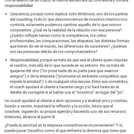
Con el aliento de un coach, el cliente aumentará su
conciencia
y tomará
responsabilidad
:
Conciencia
, porque como explica John Whitmore, uno de los padres
del coaching, todo lo que desconocemos de nosotros mismos nos
controla; solamente podemos cambiar aquello de lo que somos
conscientes. ¿Cuál es la realidad de la relación con esa persona?
¿Cuánto influyen temas como la competencia, los celos
profesionales, las comparaciones, las etiquetas, las distintas formas
que tienen de ver el mundo, las diferencias de caracteres? ¿Quiénes
son las personas detrás de los comportamientos?
Responsabilidad
, porque se trata de que sea el cliente quien impulse
el cambio, más allá de lo que sucede en su entorno. No se trata de
quejarse del otro (“no pone nada de su parte para que seamos
amigos”) o de la empresa (“promueve un ambiente competitivo que
impide la amistad”) o de cualquier otra excusa. Entre sus cometidos,
el coach ayudará al cliente a hacerse cargo y lo hará hasta en el
detalle de corregirle si al hablar usa el “nosotros” en lugar del “yo”.
Un coach ayudará al cliente a abrir opciones y a analizar pros y contras.
Sesión a sesión, impulsará la reflexión y la acción, hasta que el
coachee, siguiendo su propia agenda y haciendo uso de sus recursos
interiores, alcance el punto B.
¿Puede la amistad en la empresa convertirse en inconveniente? Y sí,
puede pasar. Desafíos como el que enfrenta la directiva que tiene que