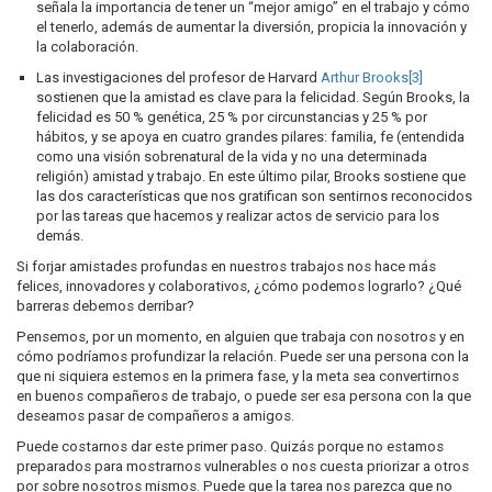
señala la importancia de tener un “mejor amigo” en el trabajo y cómo
el tenerlo, además de aumentar la diversión, propicia la innovación y
la colaboración.
Las investigaciones del profesor de Harvard
Arthur Brooks
[3]
sostienen que la amistad es clave para la felicidad. Según Brooks, la
felicidad es 50 % genética, 25 % por circunstancias y 25 % por
hábitos, y se apoya en cuatro grandes pilares: familia, fe (entendida
como una visión sobrenatural de la vida y no una determinada
religión) amistad y trabajo. En este último pilar, Brooks sostiene que
las dos características que nos gratifican son sentirnos reconocidos
por las tareas que hacemos y realizar actos de servicio para los
demás.
Si forjar amistades profundas en nuestros trabajos nos hace más
felices, innovadores y colaborativos, ¿cómo podemos lograrlo? ¿Qué
barreras debemos derribar?
Pensemos, por un momento, en alguien que trabaja con nosotros y en
cómo podríamos profundizar la relación. Puede ser una persona con la
que ni siquiera estemos en la primera fase, y la meta sea convertirnos
en buenos compañeros de trabajo, o puede ser esa persona con la que
deseamos pasar de compañeros a amigos.
Puede costarnos dar este primer paso. Quizás porque no estamos
preparados para mostrarnos vulnerables o nos cuesta priorizar a otros
por sobre nosotros mismos. Puede que la tarea nos parezca que no