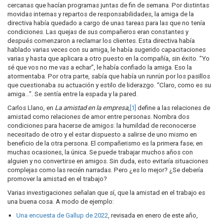
cercanas que hacían programas juntas de fin de semana. Por distintas
movidas internas y repartos de responsabilidades, la amiga de la
directiva había quedado a cargo de unas tareas para las que no tenía
condiciones. Las quejas de sus compañeros eran constantes y
después comenzaron a reclamar los clientes. Esta directiva había
hablado varias veces con su amiga, le había sugerido capacitaciones
varias y hasta que aplicara a otro puesto en la compañía, sin éxito. “Yo
sé que vos no me vas a echar”, le había confiado la amiga. Eso la
atormentaba. Por otra parte, sabía que había un runrún por los pasillos
que cuestionaba su actuación y estilo de liderazgo. “Claro, como es su
amiga…”. Se sentía entre la espada y la pared.
Carlos Llano, en
La amistad en la empresa
,
[1]
define a las relaciones de
amistad como relaciones de amor entre personas. Nombra dos
condiciones para hacerse de amigos: la humildad de reconocerse
necesitado de otro y el estar dispuesto a salirse de uno mismo en
beneficio de la otra persona. El compañerismo es la primera fase; en
muchas ocasiones, la única. Se puede trabajar muchos años con
alguien y no convertirse en amigos. Sin duda, esto evitaría situaciones
complejas como las recién narradas. Pero ¿es lo mejor? ¿Se debería
promover la amistad en el trabajo?
Varias investigaciones señalan que sí, que la amistad en el trabajo es
una buena cosa. A modo de ejemplo:
Una encuesta de Gallup de 2022
, revisada en enero de este año,