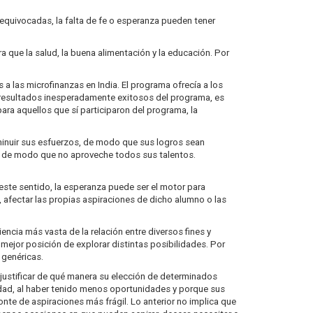
equivocadas, la falta de fe o esperanza pueden tener
 que la salud, la buena alimentación y la educación. Por
a las microfinanzas en India. El programa ofrecía a los
os resultados inesperadamente exitosos del programa, es
para aquellos que sí participaron del programa, la
sminuir sus esfuerzos, de modo que sus logros sean
ar, de modo que no aproveche todos sus talentos.
este sentido, la esperanza puede ser el motor para
afectar las propias aspiraciones de dicho alumno o las
ncia más vasta de la relación entre diversos fines y
 mejor posición de explorar distintas posibilidades. Por
 genéricas.
ustificar de qué manera su elección de determinados
edad, al haber tenido menos oportunidades y porque sus
onte de aspiraciones más frágil. Lo anterior no implica que