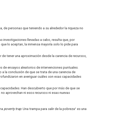
, de personas que teniendo a su alrededor la riqueza no
 investigaciones llevadas a cabo, resulta que, por
que lo aceptan, la inmensa mayoría solo lo pide para
 de tener una aproximación desde la carencia de recursos,
és de ensayos aleatorios de intervenciones puntuales.
 a la conclusión de que se trata de una carencia de
profundizaron en averiguar cuáles son esas capacidades
o a capacidades. Han descubierto que por más de que se
, no aprovechan ni esos recursos ni esas nuevas
una
poverty trap
. Una trampa para salir de la pobreza¹ es una