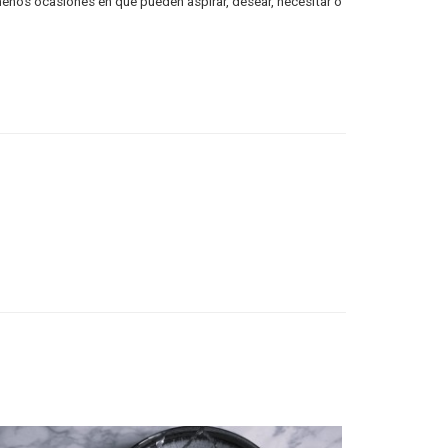
enos ocasiones en que pueden aspirar, desear, necesitar o