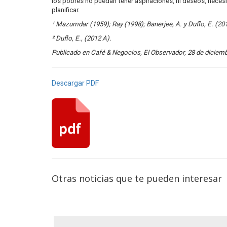
los pobres no puedan tener aspiraciones, ni deseos, neces
planificar.
¹ Mazumdar (1959); Ray (1998); Banerjee, A. y Duflo, E. (201
² Duflo, E., (2012 A).
Publicado en Café & Negocios, El Observador, 28 de diciemb
Descargar PDF
Otras noticias que te pueden interesar