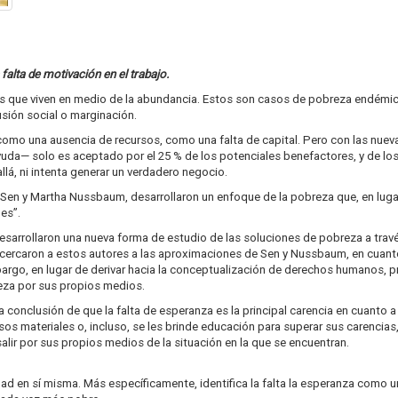
falta de motivación en el trabajo.
s que viven en medio de la abundancia. Estos son casos de pobreza endémica
sión social o marginación.
mo una ausencia de recursos, como una falta de capital. Pero con las nuevas
da— solo es aceptado por el 25 % de los potenciales benefactores, y de los 
llá, ni intenta generar un verdadero negocio.
en y Martha Nussbaum, desarrollaron un enfoque de la pobreza que, en lugar
es”.
esarrollaron una nueva forma de estudio de las soluciones de pobreza a trav
acercaron a estos autores a las aproximaciones de Sen y Nussbaum, en cuanto
rgo, en lugar de derivar hacia la conceptualización de derechos humanos, 
reza por sus propios medios.
la conclusión de que la falta de esperanza es la principal carencia en cuant
s materiales o, incluso, se les brinde educación para superar sus carencias
lir por sus propios medios de la situación en la que se encuentran.
dad en sí misma. Más específicamente, identifica la falta la esperanza como 