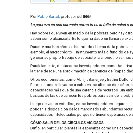
Por
Pablo Bartol
, profesor del IEEM
La pobreza es una carencia como lo es la falta de salud o la 
Hay pobres que viven en medio de la pobreza pero hay otro
saben cómo alcanzarla. Es lo que ha dado en llamarse exclu
Durante muchos años se ha tratado el tema de la pobreza co
ejemplo, el microcrédito —instrumento más difundido de ayu
generar su propio trabajo de subsistencia, pero no va más a
Paralelamente, destacados investigadores, como Amartya S
la tiene desde una aproximación de carencia de “capacidad
Otros economistas, como Abhijit Banerjee y Esther Duflo, d
Estos estudios, llevados a cabo en los últimos diez años, 
capacidades más que de una carencia de recursos. Sin emba
básicas de las que carecen los pobres para salir de la pob
Luego de varios estudios, estos investigadores llegaron a 
pongan a disposición de los marginados abundantes recurso
capacidades intelectuales porque no tienen esperanza de sa
CÓMO SALIR DE LOS CÍRCULOS VICIOSOS
Duflo, en particular, plantea la esperanza como una capaci