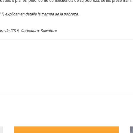
idades o planes, pero, como consecuencia de su pobreza, se les presentan m
1) explican en detalle la trampa de la pobreza.
re de 2016. Caricatura: Salvatore