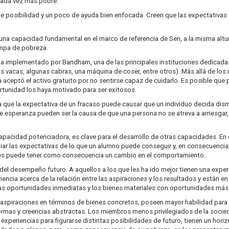
e cada vez más pobre.
e posibilidad y un poco de ayuda bien enfocada. Creen que las expectativas 
una capacidad fundamental en el marco de referencia de Sen, a la misma altura
rampa de pobreza.
ama implementado por Bandham, una de las principales instituciones dedicadas 
(dos vacas, algunas cabras, una máquina de coser, entre otros). Más allá de l
ra aceptó el activo gratuito por no sentirse capaz de cuidarlo. Es posible que 
rtunidad los haya motivado para ser exitosos.
ra que la expectativa de un fracaso puede causar que un individuo decida di
 de esperanza pueden ser la causa de que una persona no se atreva a arriesg
pacidad potenciadora, es clave para el desarrollo de otras capacidades. En 
r las expectativas de lo que un alumno puede conseguir y, en consecuencia, 
ones puede tener como consecuencia un cambio en el comportamiento.
l desempeño futuro. A aquellos a los que les ha ido mejor tienen una experie
cia acerca de la relación entre las aspiraciones y los resultados y están en
las oportunidades inmediatas y los bienes materiales con oportunidades más
spiraciones en términos de bienes concretos, poseen mayor habilidad para j
ormas y creencias abstractas. Los miembros menos privilegiados de la soci
experiencias para figurarse distintas posibilidades de futuro, tienen un horiz