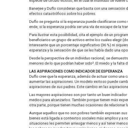
especie de círculo vicioso, en el cual el individuo se vuelv
Banerjee y Duflo consideran que basta con una sensación d
efectos catastróficos sobre los pobres.
Duflo se pregunta si la esperanza puede clasificarse como 
ende, si la esperanza podría ser una vía de escape de la t
Para ilustrar esta posibilidad, cita el ejemplo de un progr
beneficiarios un grupo de activos entre los cuales elegir 
interesante que un porcentaje significativo (36 %) ni siquie
esperanza y la sensación de que se les había dado una opo
Desde la perspectiva de un individuo racional, se demuest
menores de lo que podrían haber sido². El miedo y la falta
LAS ASPIRACIONES COMO INDICADOR DE ESPERANZA
Duflo cree que la esperanza, además de actuar como una ca
aumentar las aspiraciones. Un modelo exitoso puede cambia
aspiraciones de sus padres. Este cambio en las aspiraci
Las mayores aspiraciones son por tanto un buen indicador de
medios para alcanzarlos. También porque tienen más experien
otra parte, porque tienen muchas ocasiones de relacionar 
Aunque aquellos que no son pobres también expresan sus a
bienes está ligada a contextos sociales más amplios y a n
situaciones les permiten arriesgar menos y así tener menos 